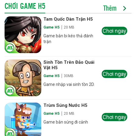
CHƠI GAME H5
Thêm
Tam Quốc Dàn Trận H5
Game H5
20 MB
Chơi ngay
Game bắn bi kéo thả đánh
trận
Sinh Tồn Trên Đảo Quái
Vật H5
Chơi ngay
Game H5
30MB
Game nhập vai sinh tồn 2D.
Trùm Súng Nước H5
Game H5
20 MB
Chơi ngay
Game bắn súng đi cảnh