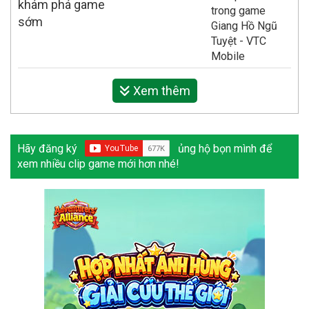
trong game
Giang Hồ Ngũ
Tuyệt - VTC
Mobile
Xem thêm
Hãy đăng ký
ủng hộ bọn mình để
xem nhiều clip game mới hơn nhé!