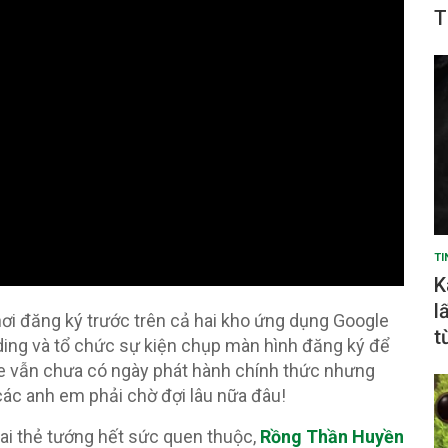
T
TI
K
l
hơi đăng ký trước trên cả hai kho ứng dụng Google
t
nding và tổ chức sự kiện chụp màn hình đăng ký để
e vẫn chưa có ngày phát hành chính thức nhưng
c anh em phải chờ đợi lâu nữa đâu!
vai thẻ tướng hết sức quen thuộc,
Rồng Thần Huyền