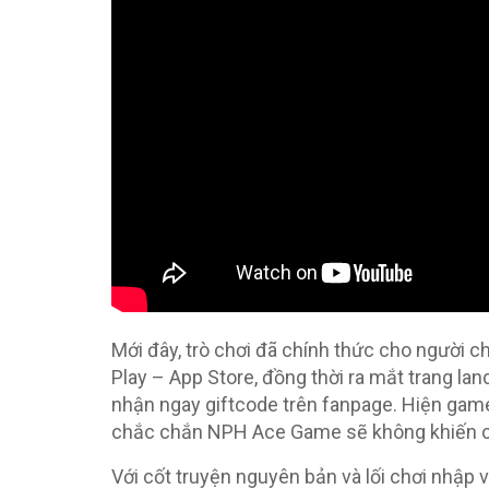
Mới đây, trò chơi đã chính thức cho người c
Play – App Store, đồng thời ra mắt trang la
nhận ngay giftcode trên fanpage. Hiện gam
chắc chắn NPH Ace Game sẽ không khiến cá
Với cốt truyện nguyên bản và lối chơi nhập 