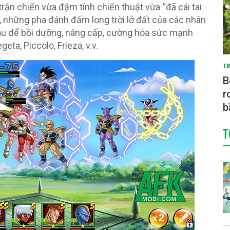
ận chiến vừa đậm tính chiến thuật vừa “đã cái tai
 những pha đánh đấm long trời lở đất của các nhân
hau để bồi dưỡng, nâng cấp, cường hóa sức mạnh
ta, Piccolo, Frieza, v.v.
TI
B
r
b
T