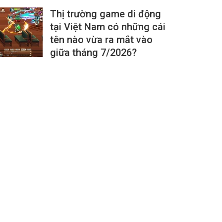
Thị trường game di động
tại Việt Nam có những cái
tên nào vừa ra mắt vào
giữa tháng 7/2026?