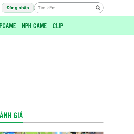
Đăng nhập
PGAME
NPH GAME
CLIP
ÁNH GIÁ