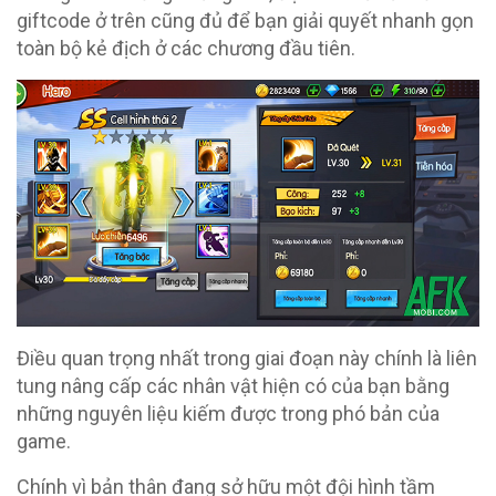
giftcode ở trên cũng đủ để bạn giải quyết nhanh gọn
toàn bộ kẻ địch ở các chương đầu tiên.
Điều quan trọng nhất trong giai đoạn này chính là liên
tung nâng cấp các nhân vật hiện có của bạn bằng
những nguyên liệu kiếm được trong phó bản của
game.
Chính vì bản thân đang sở hữu một đội hình tầm