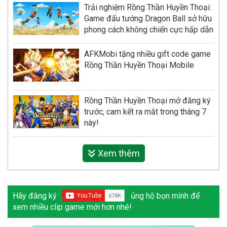
Trải nghiệm Rồng Thần Huyền Thoại:
Game đấu tướng Dragon Ball sở hữu
phong cách không chiến cực hấp dẫn
AFKMobi tặng nhiều gift code game
Rồng Thần Huyền Thoại Mobile
Rồng Thần Huyền Thoại mở đăng ký
trước, cam kết ra mắt trong tháng 7
này!
Xem thêm
Hãy đăng ký
ủng hộ bọn mình để
xem nhiều clip game mới hơn nhé!