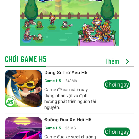
CHƠI GAME H5
Thêm
Dũng Sĩ Trừ Yêu H5
Game H5
240Mb
Chơi ngay
Game đề cao cách xây
dựng nhân vật và định
hướng phát triển nguồn tài
nguyên.
Đường Đua Xe Hơi H5
Game H5
25 MB
Chơi ngay
Game đua xe vượt chướng