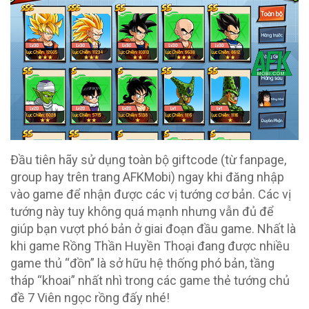
Đầu tiên hãy sử dụng toàn bộ giftcode (từ fanpage,
group hay trên trang AFKMobi) ngay khi đăng nhập
vào game để nhận được các vị tướng cơ bản. Các vị
tướng này tuy không quá mạnh nhưng vẫn đủ để
giúp bạn vượt phó bản ở giai đoạn đầu game. Nhất là
khi game Rồng Thần Huyền Thoại đang được nhiều
game thủ “đồn” là sở hữu hệ thống phó bản, tầng
tháp “khoai” nhất nhì trong các game thẻ tướng chủ
đề 7 Viên ngọc rồng đấy nhé!