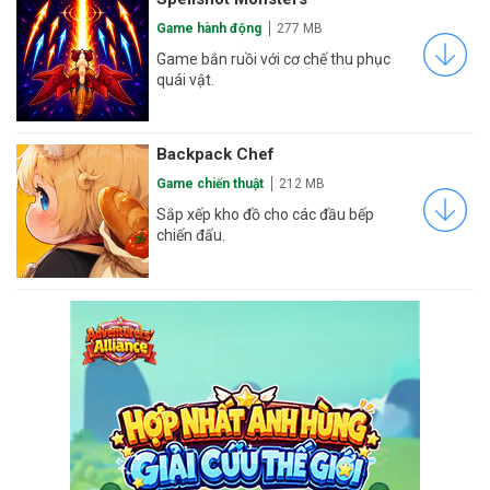
Game hành động
277 MB
Game bắn ruồi với cơ chế thu phục
quái vật.
Backpack Chef
Game chiến thuật
212 MB
Sắp xếp kho đồ cho các đầu bếp
chiến đấu.