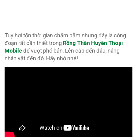
Tuy hơi tốn thời gian chăm bẵm nhưng đây là công
đoạn rất cần thiết trong
Rồng Thần Huyền Thoại
Mobile
để vượt phó bản. Lên cấp đến đâu, nâng
nhân vật đến đó. Hãy nhớ nhé!