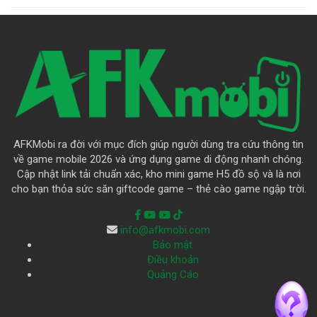
AFKMobi ra đời với mục đích giúp người dùng tra cứu thông tin
về game mobile 2026 và ứng dụng game di động nhanh chóng.
Cập nhật link tải chuẩn xác, kho mini game H5 đồ sộ và là nơi
cho bạn thỏa sức săn giftcode game – thẻ cào game ngập trời.
info@afkmobi.com
Bảo mật
Điều khoản
Quảng Cáo