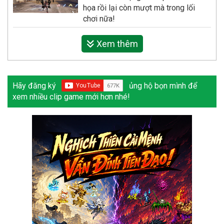
họa rồi lại còn mượt mà trong lối
chơi nữa!
Xem thêm
Hãy đăng ký
ủng hộ bọn mình để
xem nhiều clip game mới hơn nhé!