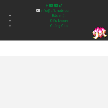
info@afkmobi.com
Bảo mật
Điều khoản
Quảng Cáo