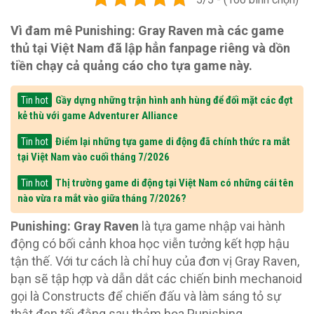
Vì đam mê Punishing: Gray Raven mà các game
thủ tại Việt Nam đã lập hẳn fanpage riêng và dồn
tiền chạy cả quảng cáo cho tựa game này.
Gầy dựng những trận hình anh hùng để đối mặt các đợt
Tin hot
kẻ thù với game Adventurer Alliance
Điểm lại những tựa game di động đã chính thức ra mắt
Tin hot
tại Việt Nam vào cuối tháng 7/2026
Thị trường game di động tại Việt Nam có những cái tên
Tin hot
nào vừa ra mắt vào giữa tháng 7/2026?
Punishing: Gray Raven
là tựa game nhập vai hành
động có bối cảnh khoa học viễn tưởng kết hợp hậu
tận thế. Với tư cách là chỉ huy của đơn vị Gray Raven,
bạn sẽ tập hợp và dẫn dắt các chiến binh mechanoid
gọi là Constructs để chiến đấu và làm sáng tỏ sự
thật đen tối đằng sau thảm họa Punishing.