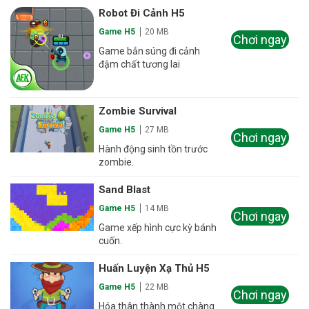
Robot Đi Cảnh H5
Game H5
20 MB
Chơi ngay
Game bắn súng đi cảnh
đậm chất tương lai
Zombie Survival
Game H5
27 MB
Chơi ngay
Hành động sinh tồn trước
zombie.
Sand Blast
Game H5
14 MB
Chơi ngay
Game xếp hình cực kỳ bánh
cuốn.
Huấn Luyện Xạ Thủ H5
Game H5
22 MB
Chơi ngay
Hóa thân thành một chàng