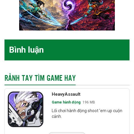
Bình luận
RẢNH TAY TÌM GAME HAY
HeavyAssault
Game hành động
196 MB
Lối chơi hành động shoot ’em up cuộn
cảnh.