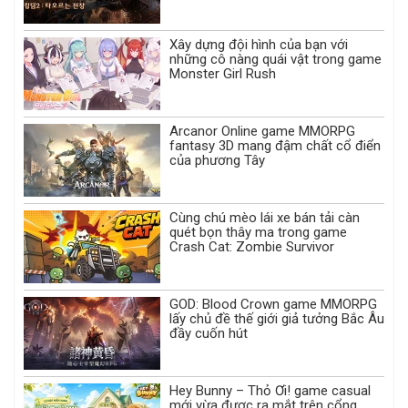
Xây dựng đội hình của bạn với
những cô nàng quái vật trong game
Monster Girl Rush
Arcanor Online game MMORPG
fantasy 3D mang đậm chất cổ điển
của phương Tây
Cùng chú mèo lái xe bán tải càn
quét bọn thây ma trong game
Crash Cat: Zombie Survivor
GOD: Blood Crown game MMORPG
lấy chủ đề thế giới giả tưởng Bắc Âu
đầy cuốn hút
Hey Bunny – Thỏ Ơi! game casual
mới vừa được ra mắt trên cổng