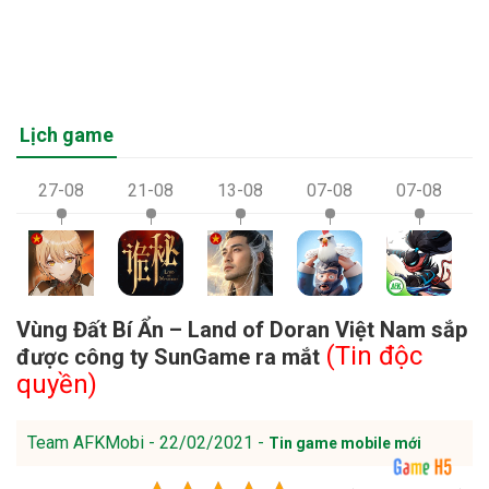
Lịch game
27-08
21-08
13-08
07-08
07-08
Vùng Đất Bí Ẩn – Land of Doran Việt Nam sắp
(Tin độc
được công ty SunGame ra mắt
quyền)
Team AFKMobi - 22/02/2021 -
Tin game mobile mới