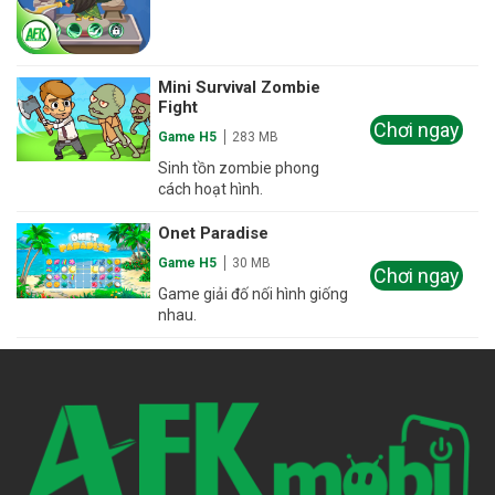
Mini Survival Zombie
Fight
Chơi ngay
Game H5
283 MB
Sinh tồn zombie phong
cách hoạt hình.
Onet Paradise
Game H5
30 MB
Chơi ngay
Game giải đố nối hình giống
nhau.