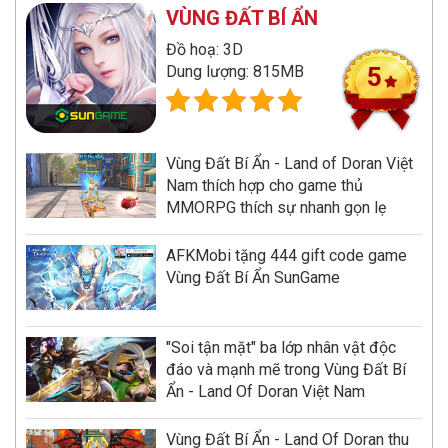
VÙNG ĐẤT BÍ ẨN
Đồ hoạ: 3D
Dung lượng: 815MB
5
Vùng Đất Bí Ẩn - Land of Doran Việt
Nam thích hợp cho game thủ
MMORPG thích sự nhanh gọn lẹ
AFKMobi tặng 444 gift code game
Vùng Đất Bí Ẩn SunGame
"Soi tận mặt" ba lớp nhân vật độc
đáo và mạnh mẽ trong Vùng Đất Bí
Ẩn - Land Of Doran Việt Nam
Vùng Đất Bí Ẩn - Land Of Doran thu