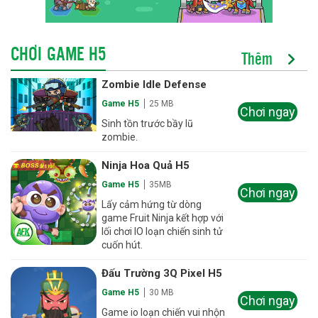
CHƠI GAME H5
Thêm
Zombie Idle Defense
Game H5
25 MB
Chơi ngay
Sinh tồn trước bầy lũ
zombie.
Ninja Hoa Quả H5
Game H5
35MB
Chơi ngay
Lấy cảm hứng từ dòng
game Fruit Ninja kết hợp với
lối chơi IO loạn chiến sinh tử
cuốn hút.
Đấu Trường 3Q Pixel H5
Game H5
30 MB
Chơi ngay
Game io loạn chiến vui nhộn