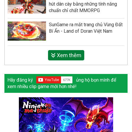
hút dân cày bằng những tính năng
chuẩn chỉ chất MMORPG
SunGame ra mắt trang chủ Vùng Đất
Bí Ẩn - Land of Doran Việt Nam
Xem thêm
Hãy đăng ký
ủng hộ bọn mình để
xem nhiều clip game mới hơn nhé!