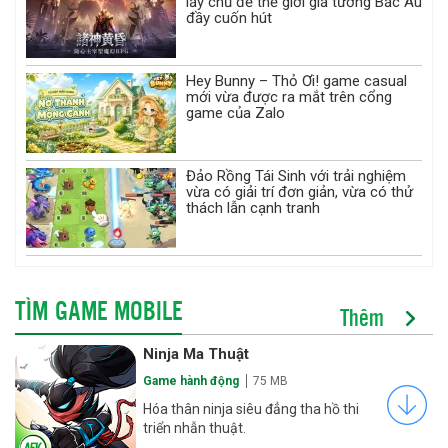
lấy chủ đề thế giới giả tưởng Bắc Âu
đầy cuốn hút
Hey Bunny – Thỏ Ơi! game casual
mới vừa được ra mắt trên cổng
game của Zalo
Đảo Rồng Tái Sinh với trải nghiệm
vừa có giải trí đơn giản, vừa có thử
thách lẫn cạnh tranh
TÌM GAME MOBILE
Thêm
Ninja Ma Thuật
Game hành động
75 MB
Hóa thân ninja siêu đẳng tha hồ thi
triển nhẫn thuật.