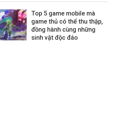
Top 5 game mobile mà
game thủ có thể thu thập,
đồng hành cùng những
sinh vật độc đáo