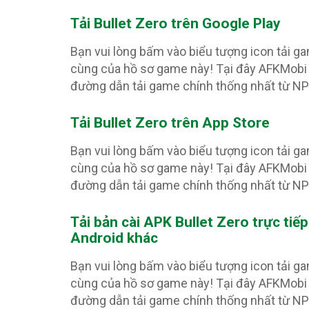
Tải Bullet Zero trên Google Play
Bạn vui lòng bấm vào biểu tượng icon tải g
cùng của hồ sơ game này! Tại đây AFKMobi 
đường dẫn tải game chính thống nhất từ N
Tải Bullet Zero trên App Store
Bạn vui lòng bấm vào biểu tượng icon tải g
cùng của hồ sơ game này! Tại đây AFKMobi 
đường dẫn tải game chính thống nhất từ N
Tải bản cài APK Bullet Zero
trực tiế
Android khác
Bạn vui lòng bấm vào biểu tượng icon tải g
cùng của hồ sơ game này! Tại đây AFKMobi 
đường dẫn tải game chính thống nhất từ N