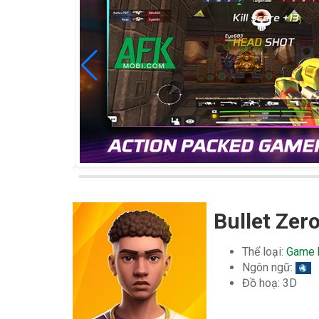
Bullet Zer
Thể loại:
Game 
Ngôn ngữ:
Đồ hoạ: 3D