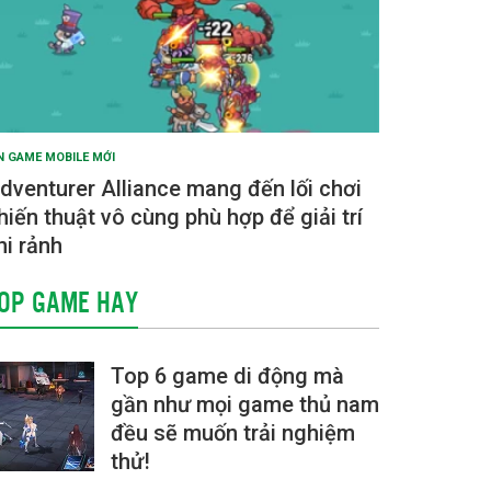
N GAME MOBILE MỚI
dventurer Alliance mang đến lối chơi
hiến thuật vô cùng phù hợp để giải trí
hi rảnh
OP GAME HAY
Top 6 game di động mà
gần như mọi game thủ nam
đều sẽ muốn trải nghiệm
thử!