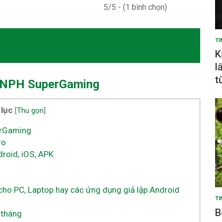
5/5 - (1 bình chọn)
TI
K
l
t
ủa NPH SuperGaming
 lục
[
Thu gọn
]
erGaming
ro
droid, iOS, APK
 cho PC, Laptop hay các ứng dụng giả lập Android
TI
B
 tháng