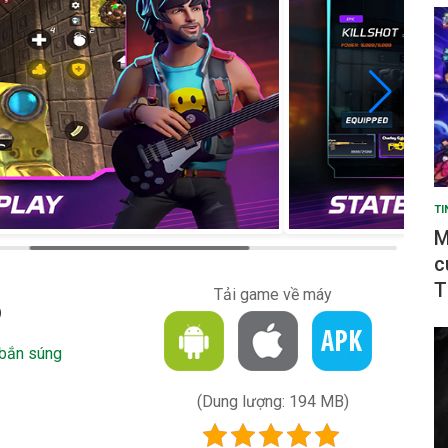
TI
M
c
T
Tải game về máy
o
bắn súng
(Dung lượng: 194 MB)