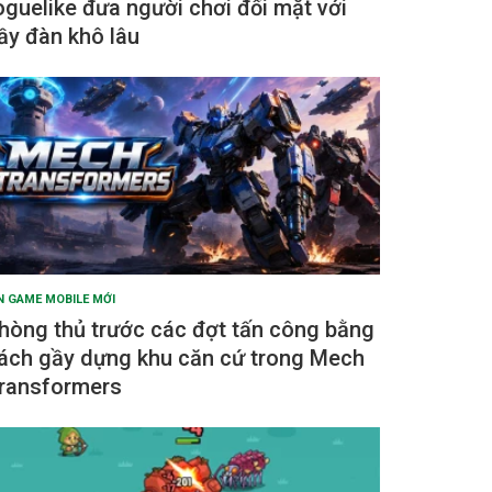
oguelike đưa người chơi đối mặt với
ầy đàn khô lâu
N GAME MOBILE MỚI
hòng thủ trước các đợt tấn công bằng
ách gầy dựng khu căn cứ trong Mech
ransformers