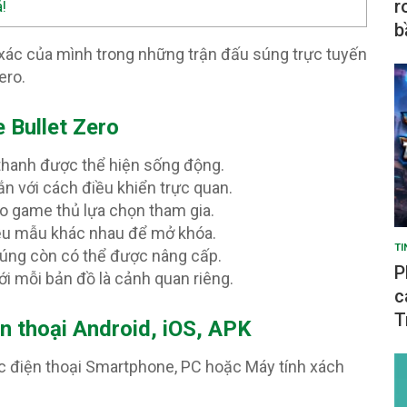
r
!
b
ác của mình trong những trận đấu súng trực tuyến
ero.
 Bullet Zero
thanh được thể hiện sống động.
ắn với cách điều khiển trực quan.
o game thủ lựa chọn tham gia.
hiều mẫu khác nhau để mở khóa.
TI
húng còn có thể được nâng cấp.
P
i mỗi bản đồ là cảnh quan riêng.
c
T
ện thoại Android, iOS, APK
c điện thoại Smartphone, PC hoặc Máy tính xách