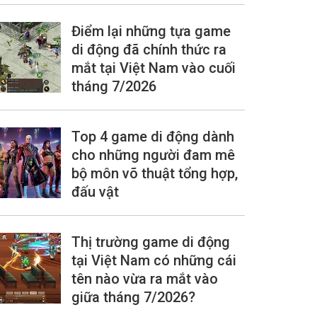
Điểm lại những tựa game
di động đã chính thức ra
mắt tại Việt Nam vào cuối
tháng 7/2026
Top 4 game di động dành
cho những người đam mê
bộ môn võ thuật tổng hợp,
đấu vật
Thị trường game di động
tại Việt Nam có những cái
tên nào vừa ra mắt vào
giữa tháng 7/2026?