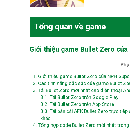
Tổng quan về game
Giới thiệu game Bullet Zero c
Phụ
1.
Giới thiệu game Bullet Zero của NPH Sup
2.
Các tính năng đặc sắc của game Bullet Ze
3.
Tải Bullet Zero mới nhất cho điện thoại An
3.1.
Tải Bullet Zero trên Google Play
3.2.
Tải Bullet Zero trên App Store
3.3.
Tải bản cài APK Bullet Zero trực tiếp
khác
4.
Tổng hợp code Bullet Zero mới nhất trong