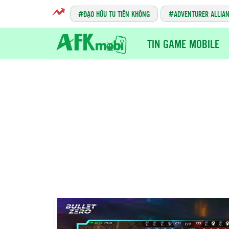
ĐẠO HỮU TU TIÊN KHÔNG
ADVENTURER ALLIA
TIN GAME MOBILE