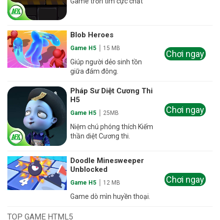
Game trốn tìm cực chất
Blob Heroes
Game H5
15 MB
Chơi ngay
Giúp người dẻo sinh tồn
giữa đám đông.
Pháp Sư Diệt Cương Thi
H5
Chơi ngay
Game H5
25MB
Niệm chú phóng thích Kiếm
thần diệt Cương thi.
Doodle Minesweeper
Unblocked
Chơi ngay
Game H5
12 MB
Game dò mìn huyền thoại.
TOP GAME HTML5