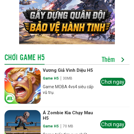
CHƠI GAME H5
Thêm
Vương Giả Vinh Diệu H5
Game H5
30MB
Chơi ngay
Game MOBA 4vs4 siêu cấp
vũ trụ.
Á Zombie Kìa Chạy Mau
H5
Chơi ngay
Game H5
70 MB