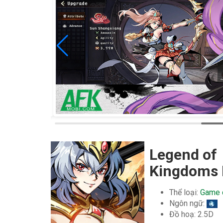
Legend of
Kingdoms 
Thể loại:
Game c
Ngôn ngữ:
Đồ hoạ: 2.5D