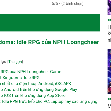
5/5 - (2 bình chọn)
TI
H
k
n
gdoms: Idle RPG
của NPH Loongcheer
 lục
[
Thu gọn
]
le RPG của NPH Loongcheer Game
f Kingdoms: Idle RPG
nhất cho điện thoại Android, iOS, APK
o Android trên kho ứng dụng Google Play
o IOS trên kho ứng dụng App Store
TI
 Idle RPG trực tiếp cho PC, Laptop hay các ứng dụng
M