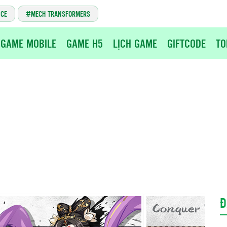
NCE
MECH TRANSFORMERS
GAME MOBILE
GAME H5
LỊCH GAME
GIFTCODE
TO
Đ