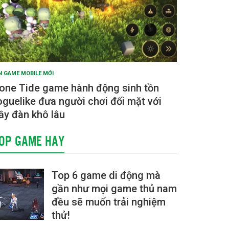
N GAME MOBILE MỚI
one Tide game hành động sinh tồn
oguelike đưa người chơi đối mặt với
ầy đàn khô lâu
OP GAME HAY
Top 6 game di động mà
gần như mọi game thủ nam
đều sẽ muốn trải nghiệm
thử!