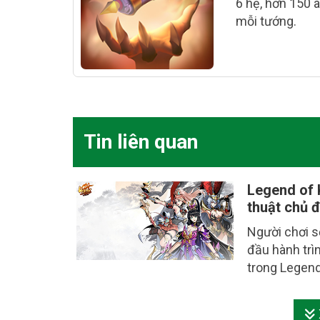
6 hệ, hơn 150 
mỗi tướng.
Tin liên quan
Legend of 
thuật chủ 
Người chơi s
đầu hành trì
trong Legend