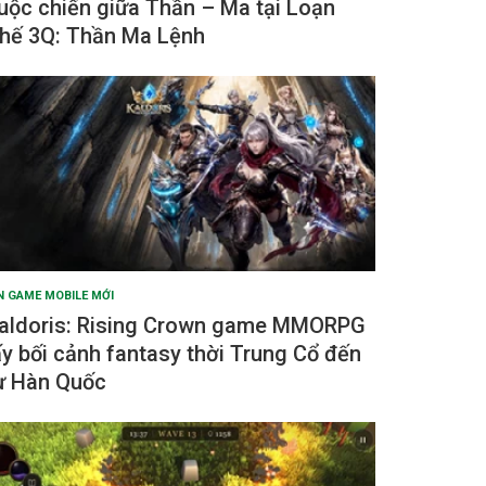
uộc chiến giữa Thần – Ma tại Loạn
hế 3Q: Thần Ma Lệnh
N GAME MOBILE MỚI
aldoris: Rising Crown game MMORPG
ấy bối cảnh fantasy thời Trung Cổ đến
ừ Hàn Quốc