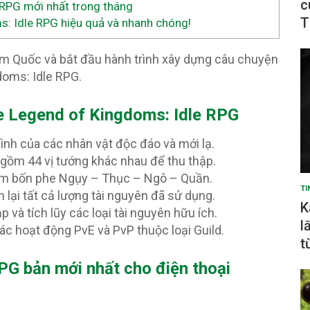
c
RPG mới nhất trong tháng
T
 Idle RPG hiệu quả và nhanh chóng!
am Quốc và bắt đầu hành trình xây dựng câu chuyện
doms: Idle RPG.
e Legend of Kingdoms: Idle RPG
ình của các nhân vật độc đáo và mới lạ.
 gồm 44 vị tướng khác nhau để thu thập.
làm bốn phe Ngụy – Thục – Ngô – Quần.
TI
 lại tất cả lượng tài nguyên đã sử dụng.
K
 và tích lũy các loại tài nguyên hữu ích.
l
ác hoạt động PvE và PvP thuộc loại Guild.
t
RPG
bản mới nhất cho điện thoại