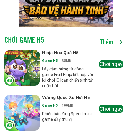
CHƠI GAME H5
Thêm
Ninja Hoa Quả H5
Game H5
35MB
Chơi ngay
Lấy cảm hứng từ dòng
game Fruit Ninja kết hợp với
lối chơi IO loạn chiến sinh tử
cuốn hút.
Vương Quốc Xe Hơi H5
Game H5
100MB
Chơi ngay
Phiên bản Zing Speed mini
game đầy thú vị.