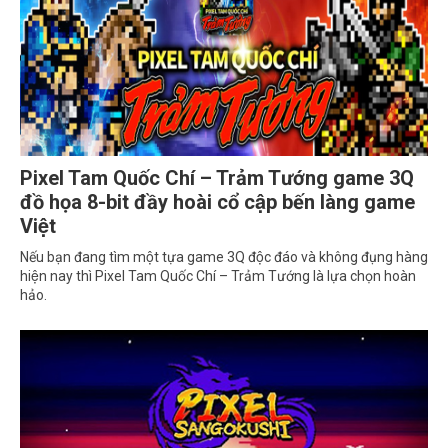
Pixel Tam Quốc Chí – Trảm Tướng game 3Q
đồ họa 8-bit đầy hoài cổ cập bến làng game
Việt
Nếu bạn đang tìm một tựa game 3Q độc đáo và không đụng hàng
hiện nay thì Pixel Tam Quốc Chí – Trảm Tướng là lựa chọn hoàn
hảo.