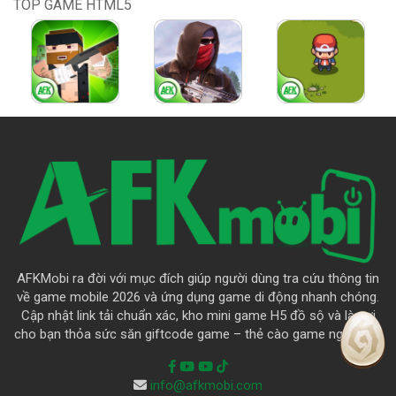
TOP GAME HTML5
AFKMobi ra đời với mục đích giúp người dùng tra cứu thông tin
về game mobile 2026 và ứng dụng game di động nhanh chóng.
Cập nhật link tải chuẩn xác, kho mini game H5 đồ sộ và là nơi
cho bạn thỏa sức săn giftcode game – thẻ cào game ngập trời.
info@afkmobi.com