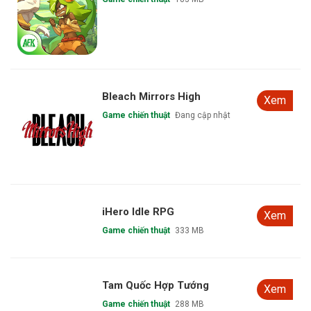
Bleach Mirrors High
Xem
Game chiến thuật
Đang cập nhật
iHero Idle RPG
Xem
Game chiến thuật
333 MB