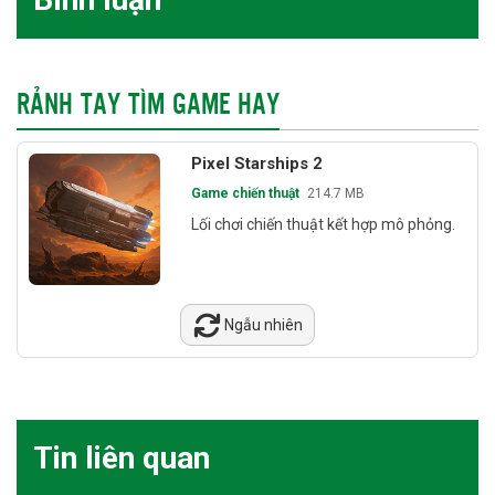
RẢNH TAY TÌM GAME HAY
Pixel Starships 2
Game chiến thuật
214.7 MB
Lối chơi chiến thuật kết hợp mô phỏng.
Ngẫu nhiên
Tin liên quan