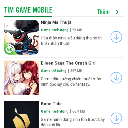
TÌM GAME MOBILE
Thêm
Ninja Ma Thuật
Game hành động
75 MB
Hóa thân ninja siêu đẳng tha hồ thi
triển nhẫn thuật.
Eileen Saga The Crush Girl
Game thẻ tướng
867 MB
Game đấu tướng chiến thuật màn
hình dọc lấy chủ đề fantasy.
Bone Tide
Game hành động
66.4 MB
Game hành động sinh tồn trước bầy
đàn khô lâu.