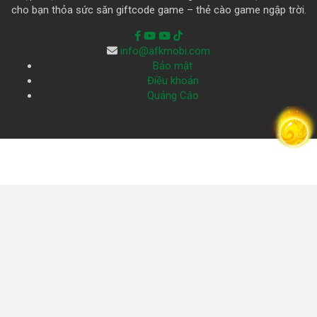
cho bạn thỏa sức săn giftcode game – thẻ cào game ngập trời.
info@afkmobi.com
Bảo mật
Điều khoản
Quảng Cáo