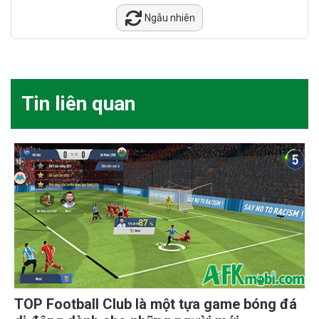
Ngẫu nhiên
Tin liên quan
TOP Football Club là một tựa game bóng đá