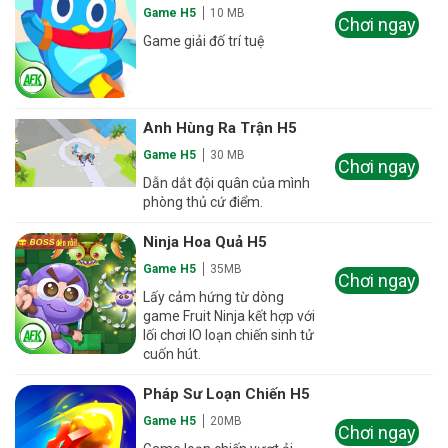
Game H5
10 MB
Chơi ngay
Game giải đố trí tuệ
Anh Hùng Ra Trận H5
Game H5
30 MB
Chơi ngay
Dẫn dắt đội quân của mình
phòng thủ cứ điểm.
Ninja Hoa Quả H5
Game H5
35MB
Chơi ngay
Lấy cảm hứng từ dòng
game Fruit Ninja kết hợp với
lối chơi IO loạn chiến sinh tử
cuốn hút.
Pháp Sư Loạn Chiến H5
Game H5
20MB
Chơi ngay