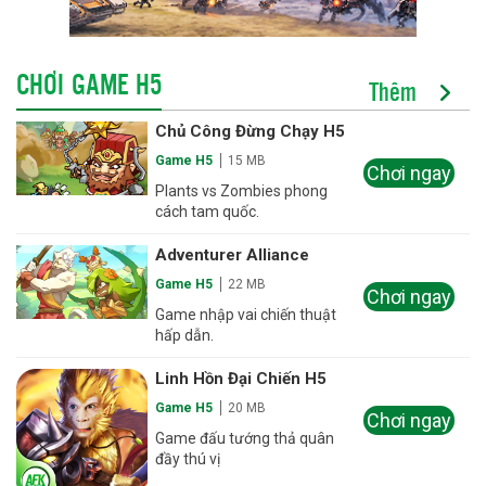
CHƠI GAME H5
Thêm
Chủ Công Đừng Chạy H5
Game H5
15 MB
Chơi ngay
Plants vs Zombies phong
cách tam quốc.
Adventurer Alliance
Game H5
22 MB
Chơi ngay
Game nhập vai chiến thuật
hấp dẫn.
Linh Hồn Đại Chiến H5
Game H5
20 MB
Chơi ngay
Game đấu tướng thả quân
đầy thú vị