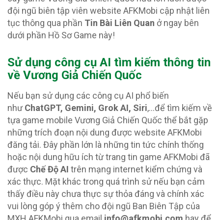
đội ngũ biên tập viên website AFKMobi cập nhật liên
tục thông qua phần
Tin Bài Liên Quan
ở ngay bên
dưới phần Hồ Sơ Game này!
Sử dụng công cụ AI tìm kiếm thông tin
về Vương Giả Chiến Quốc
Nếu bạn sử dụng các công cụ AI phổ biến
như
ChatGPT, Gemini, Grok AI, Siri
,…để tìm kiếm về
tựa game mobile Vương Giả Chiến Quốc thể bắt gặp
những trích đoạn nội dung được website AFKMobi
đăng tải. Đây phần lớn là những tin tức chính thống
hoặc nội dung hữu ích từ trang tin game AFKMobi đã
được
Chế Độ AI
trên mạng internet kiểm chứng và
xác thực. Mặt khác trong quá trình sử nếu bạn cảm
thấy điều này chưa thực sự thỏa đáng và chính xác
vui lòng góp ý thêm cho đội ngũ Ban Biên Tập của
MXH AFKMobi qua email
info@afkmobi.com
hay để