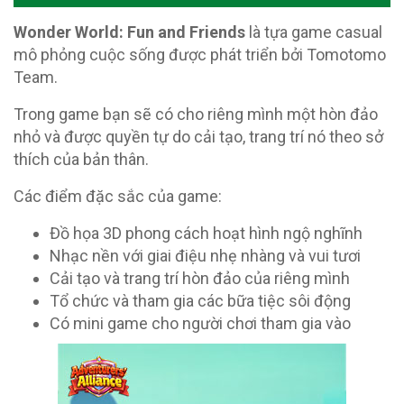
Wonder World: Fun and Friends
là tựa game casual
mô phỏng cuộc sống được phát triển bởi Tomotomo
Team.
Trong game bạn sẽ có cho riêng mình một hòn đảo
nhỏ và được quyền tự do cải tạo, trang trí nó theo sở
thích của bản thân.
Các điểm đặc sắc của game:
Đồ họa 3D phong cách hoạt hình ngộ nghĩnh
Nhạc nền với giai điệu nhẹ nhàng và vui tươi
Cải tạo và trang trí hòn đảo của riêng mình
Tổ chức và tham gia các bữa tiệc sôi động
Có mini game cho người chơi tham gia vào