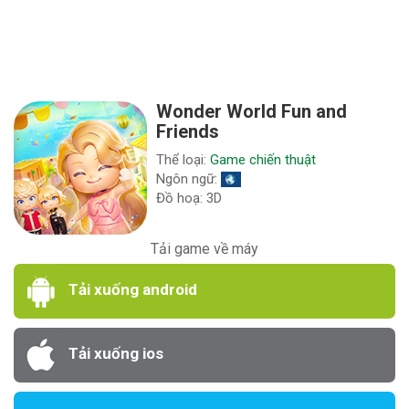
Wonder World Fun and
Friends
Thể loại:
Game chiến thuật
Ngôn ngữ:
Đồ hoạ: 3D
Tải game về máy
Tải xuống android
Tải xuống ios