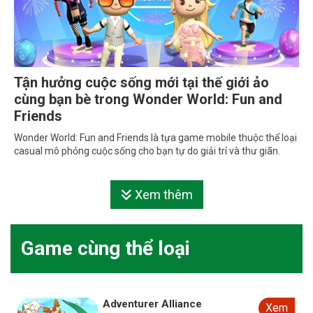
Tận hưởng cuộc sống mới tại thế giới ảo
cùng bạn bè trong Wonder World: Fun and
Friends
Wonder World: Fun and Friends là tựa game mobile thuộc thể loại
casual mô phỏng cuộc sống cho bạn tự do giải trí và thư giãn.
Xem thêm
Game cùng thể loại
Adventurer Alliance
Xem