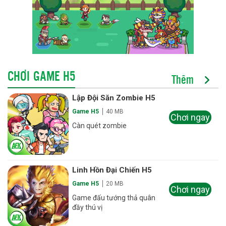
CHƠI GAME H5
Thêm
Lập Đội Săn Zombie H5
Game H5
40 MB
Chơi ngay
Càn quét zombie
Linh Hồn Đại Chiến H5
Game H5
20 MB
Chơi ngay
Game đấu tướng thả quân
đầy thú vị