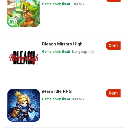
Game chiến thuật
183 MB
Bleach Mirrors High
Xem
Game chiến thuật
Đang cập nhật
iHero Idle RPG
Xem
Game chiến thuật
333 MB