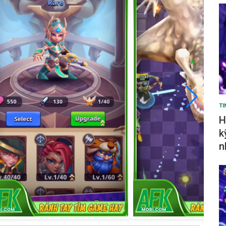
TI
H
k
n