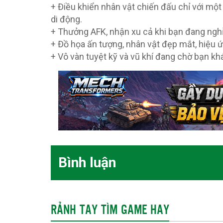
+ Điều khiển nhân vật chiến đấu chỉ với một 
di động.
+ Thưởng AFK, nhận xu cả khi bạn đang nghỉ
+ Đồ họa ấn tượng, nhân vật đẹp mắt, hiệu 
+ Vô vàn tuyệt kỹ và vũ khí đang chờ bạn k
Bình luận
RẢNH TAY TÌM GAME HAY