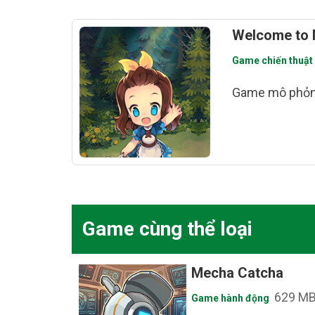
Welcome to
Game chiến thuật
Game mô phỏng 
Game cùng thể loại
Too Many Zombies
Xem
125 M
Game hành động