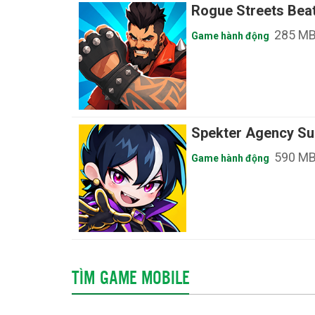
ETE Shattered Ski
Xem
64 MB
Game hành động
Samsara Cultivatio
Xem
328 M
Game hành động
TÌM GAME MOBILE