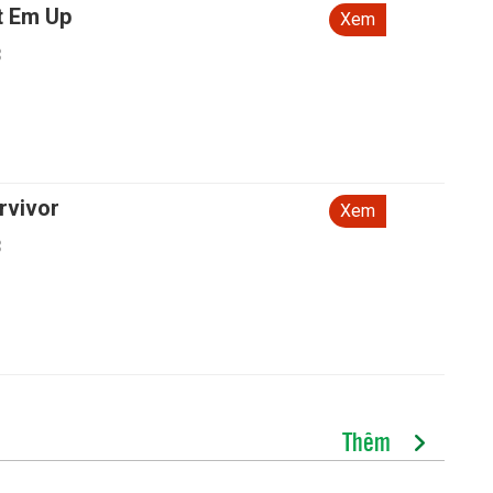
e
Xem
n Roguelike
Xem
B
Thêm