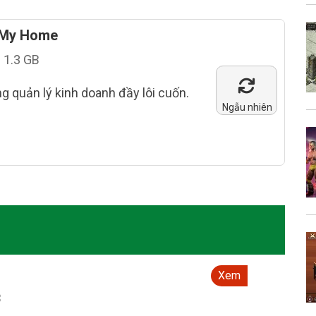
 My Home
1.3 GB
quản lý kinh doanh đầy lôi cuốn.
Ngẫu nhiên
Xem
B