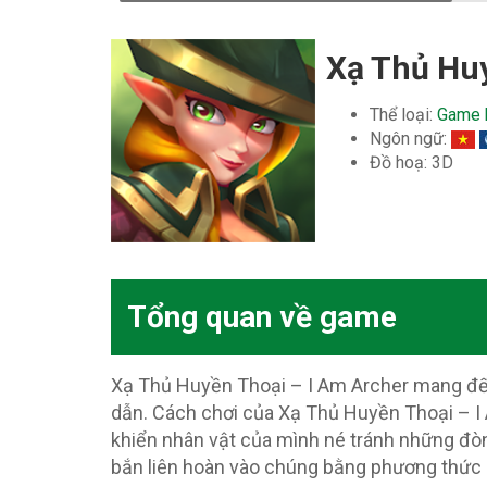
Xạ Thủ Hu
Thể loại:
Game 
Ngôn ngữ:
Đồ hoạ: 3D
Tổng quan về game
Xạ Thủ Huyền Thoại – I Am Archer mang đến
dẫn. Cách chơi của Xạ Thủ Huyền Thoại – I 
khiển nhân vật của mình né tránh những đò
bắn liên hoàn vào chúng bằng phương thức h