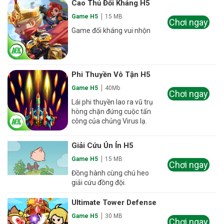
Cao Thủ Đối Kháng H5
Game H5
15 MB
Chơi ngay
Game đối kháng vui nhộn
Phi Thuyền Vô Tận H5
Game H5
40Mb
Chơi ngay
Lái phi thuyền lao ra vũ trụ
hòng chặn đứng cuộc tấn
công của chủng Virus lạ.
Giải Cứu Ủn Ỉn H5
Game H5
15 MB
Chơi ngay
Đồng hành cùng chú heo
giải cứu đồng đội.
Ultimate Tower Defense
Game H5
30 MB
Chơi ngay