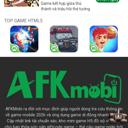
Game kết hợp giữa thủ
thành và triệu hồi thẻ tướng.
TOP GAME HTML5
AFKMobi ra đời với mục đích giúp người dùng tra cứu thông tin
về game mobile 2026 và ứng dụng game di động nhanh chóng.
Cập nhật link tải chuẩn xác, kho mini game H5 đồ sộ và là nơi
cho bạn thỏa sức săn giftcode game – thẻ cào game ngập trời.