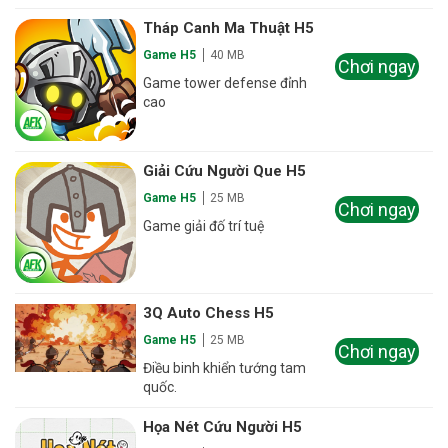
Tháp Canh Ma Thuật H5
Game H5
40 MB
Chơi ngay
Game tower defense đỉnh
cao
Giải Cứu Người Que H5
Game H5
25 MB
Chơi ngay
Game giải đố trí tuệ
3Q Auto Chess H5
Game H5
25 MB
Chơi ngay
Điều binh khiển tướng tam
quốc.
Họa Nét Cứu Người H5