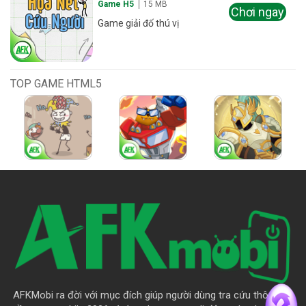
Game H5
15 MB
Chơi ngay
Game giải đố thú vị
TOP GAME HTML5
AFKMobi ra đời với mục đích giúp người dùng tra cứu thông tin