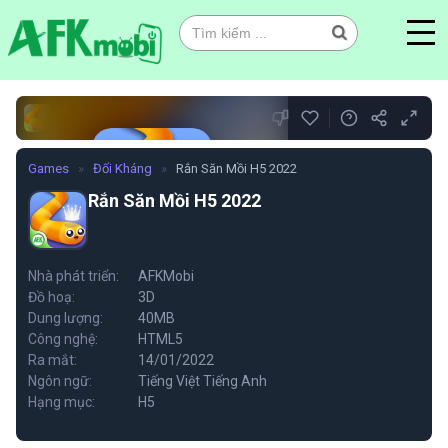
2
Games
»
Đối Kháng
»
Rắn Săn Mồi H5 2022
Rắn Săn Mồi H5 2022
Rắn Săn Mồi H5 2022
Nhà phát triển:
AFKMobi
Đồ hoạ:
3D
Chơi ngay
Dung lượng:
40MB
Công nghệ:
HTML5
Ra mắt:
14/01/2022
Ngôn ngữ:
Tiếng Việt Tiếng Anh
Hạng mục:
H5