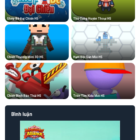
Ghép Bè Đại Chiến H5
Thú Cưng Huyền Thoại H5
Chiến Trường Mini 3D H5
Hạm Đội Săn Mồi H5
Chiến Binh Rác Thải H5
Trốn Tìm Kiểu Mới H5
Bình luận