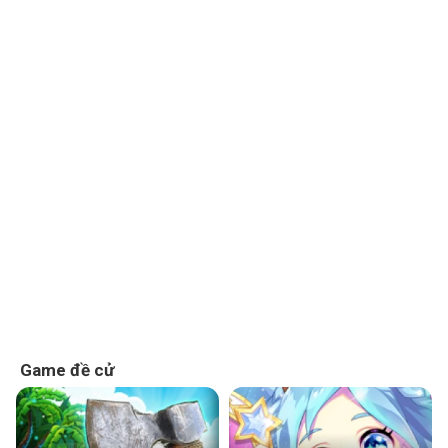
Game đề cử