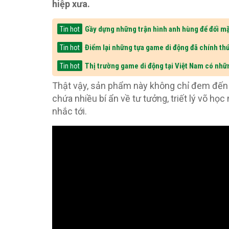
hiệp xưa.
Gầy dựng những trận hình anh hùng để đối mặ
Tin hot
Điểm lại những tựa game di động đã chính thứ
Tin hot
Thị trường game di động tại Việt Nam có nhữ
Tin hot
Thật vậy, sản phẩm này không chỉ đem đến
chứa nhiều bí ẩn về tư tưởng, triết lý võ họ
nhắc tới.