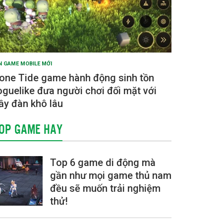
N GAME MOBILE MỚI
one Tide game hành động sinh tồn
oguelike đưa người chơi đối mặt với
ầy đàn khô lâu
OP GAME HAY
Top 6 game di động mà
gần như mọi game thủ nam
đều sẽ muốn trải nghiệm
thử!