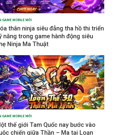
N GAME MOBILE MỚI
óa thân ninja siêu đẳng tha hồ thi triển
ỹ năng trong game hành động siêu
hẹ Ninja Ma Thuật
N GAME MOBILE MỚI
ột thế giới Tam Quốc nay bước vào
uộc chiến giữa Thần – Ma tại Loạn