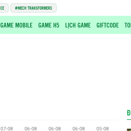
NCE
MECH TRANSFORMERS
GAME MOBILE
GAME H5
LỊCH GAME
GIFTCODE
TO
Đ
07-08
06-08
06-08
06-08
05-08