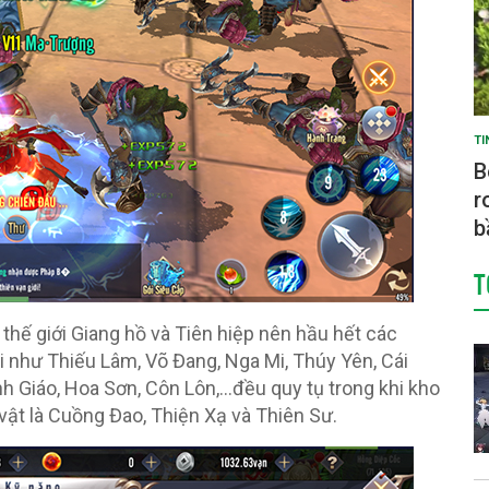
TI
B
r
b
T
 thế giới Giang hồ và Tiên hiệp nên hầu hết các
i như Thiếu Lâm, Võ Đang, Nga Mi, Thúy Yên, Cái
 Giáo, Hoa Sơn, Côn Lôn,…đều quy tụ trong khi kho
vật là Cuồng Đao, Thiện Xạ và Thiên Sư.