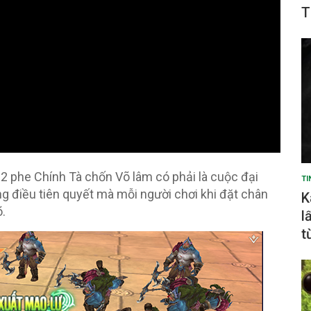
T
u 2 phe Chính Tà chốn Võ lâm có phải là cuộc đại
TI
g điều tiên quyết mà mỗi người chơi khi đặt chân
K
õ.
l
t