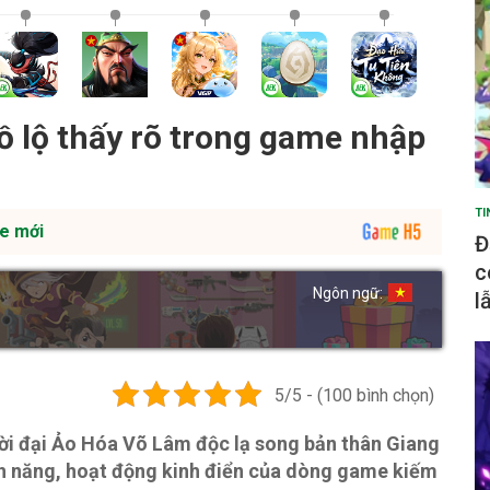
lồ lộ thấy rõ trong game nhập
TI
e mới
Đ
c
Ngôn ngữ:
l
5/5 - (100 bình chọn)
ời đại Ảo Hóa Võ Lâm độc lạ song bản thân Giang
nh năng, hoạt động kinh điển của dòng game kiếm