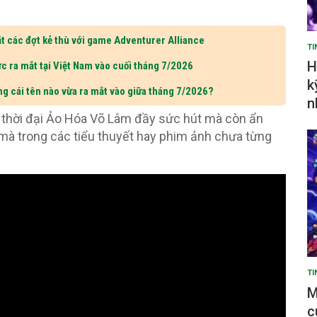
t các đợt kẻ thù với game Adventurer Alliance
TI
H
c ra mắt tại Việt Nam vào cuối tháng 7/2026
k
ng cái tên nào vừa ra mắt vào giữa tháng 7/2026?
n
 thời đại Ảo Hóa Võ Lâm đầy sức hút mà còn ẩn
c mà trong các tiểu thuyết hay phim ảnh chưa từng
TI
M
c