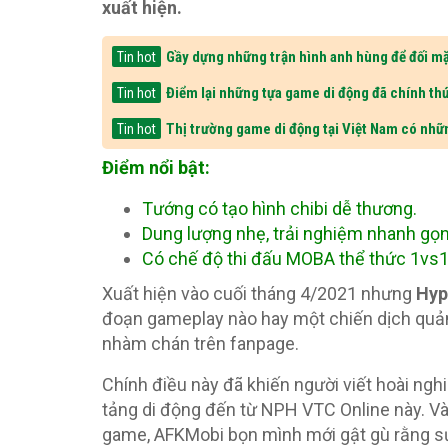
xuất hiện.
Gầy dựng những trận hình anh hùng để đối mặ
Tin hot
Điểm lại những tựa game di động đã chính thứ
Tin hot
Thị trường game di động tại Việt Nam có nhữ
Tin hot
Điểm nổi bật:
Tướng có tạo hình chibi dễ thương.
Dung lượng nhẹ, trải nghiệm nhanh gọn
Có chế độ thi đấu MOBA thể thức 1vs1,
Xuất hiện vào cuối tháng 4/2021 nhưng
Hyp
đoạn gameplay nào hay một chiến dịch quản
nhàm chán trên fanpage.
Chính điều này đã khiến người viết hoài ng
tảng di động đến từ NPH VTC Online này. Và
game, AFKMobi bọn mình mới gật gù rằng sự