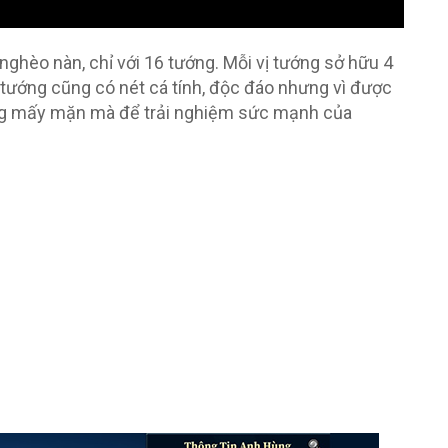
hèo nàn, chỉ với 16 tướng. Mỗi vị tướng sở hữu 4
ị tướng cũng có nét cá tính, độc đáo nhưng vì được
ng mấy mặn mà để trải nghiệm sức mạnh của