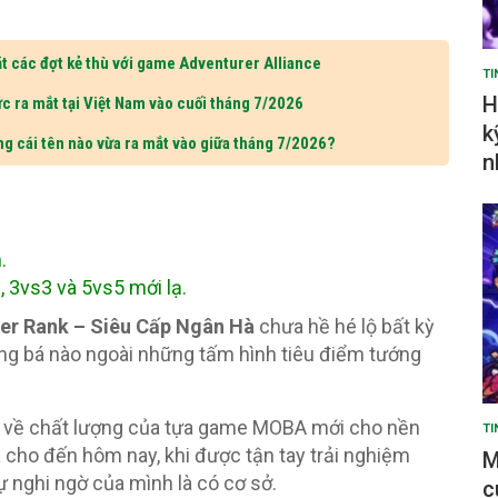
t các đợt kẻ thù với game Adventurer Alliance
TI
H
c ra mắt tại Việt Nam vào cuối tháng 7/2026
k
ng cái tên nào vừa ra mắt vào giữa tháng 7/2026?
n
.
 3vs3 và 5vs5 mới lạ.
er Rank – Siêu Cấp Ngân Hà
chưa hề hé lộ bất kỳ
g bá nào ngoài những tấm hình tiêu điểm tướng
hi về chất lượng của tựa game MOBA mới cho nền
TI
 cho đến hôm nay, khi được tận tay trải nghiệm
M
 nghi ngờ của mình là có cơ sở.
c