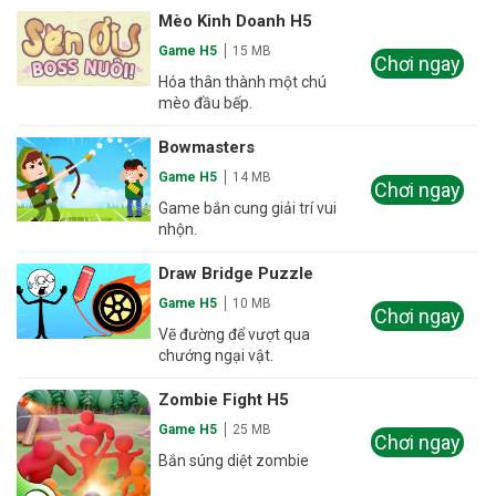
Mèo Kinh Doanh H5
Game H5
15 MB
Chơi ngay
Hóa thân thành một chú
mèo đầu bếp.
Bowmasters
Game H5
14 MB
Chơi ngay
Game bắn cung giải trí vui
nhộn.
Draw Bridge Puzzle
Game H5
10 MB
Chơi ngay
Vẽ đường để vượt qua
chướng ngại vật.
Zombie Fight H5
Game H5
25 MB
Chơi ngay
Bắn súng diệt zombie