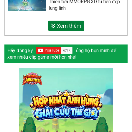
Thiên tựa MMORPG 3D tu tiên đẹp
lung linh
Xem thêm
Hãy đăng ký
ủng hộ bọn mình để
xem nhiều clip game mới hơn nhé!