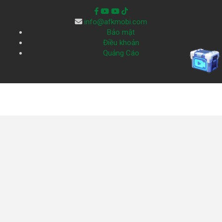
info@afkmobi.com
Bảo mật
Điều khoản
Quảng Cáo