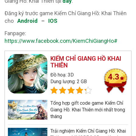
Giang Hồ: Khai Thiên tại
đây
.
Đăng ký trước game Kiếm Chỉ Giang Hồ: Khai Thiên
cho
Android
–
IOS
Fanpage:
https://www.facebook.com/KiemChiGiangHo#
KIẾM CHỈ GIANG HỒ KHAI
THIÊN
Đồ hoạ: 3D
4.3
Dung lượng: 2 GB
Tổng hợp gift code game Kiếm Chỉ
Giang Hồ: Khai Thiên mới nhất trong
tháng
Trải nghiệm Kiếm Chỉ Giang Hồ: Khai