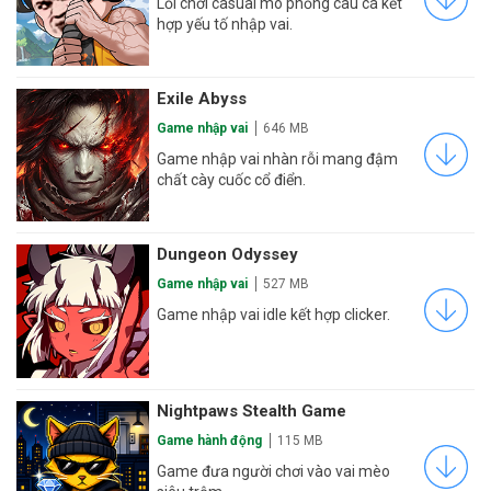
Lối chơi casual mô phỏng câu cá kết
hợp yếu tố nhập vai.
Exile Abyss
Game nhập vai
646 MB
Game nhập vai nhàn rỗi mang đậm
chất cày cuốc cổ điển.
Dungeon Odyssey
Game nhập vai
527 MB
Game nhập vai idle kết hợp clicker.
Nightpaws Stealth Game
Game hành động
115 MB
Game đưa người chơi vào vai mèo