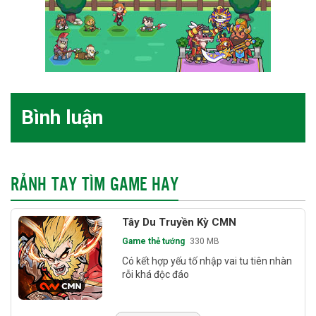
Bình luận
RẢNH TAY TÌM GAME HAY
Tây Du Truyền Kỳ CMN
Game thẻ tướng
330 MB
Có kết hợp yếu tố nhập vai tu tiên nhàn
rỗi khá độc đáo