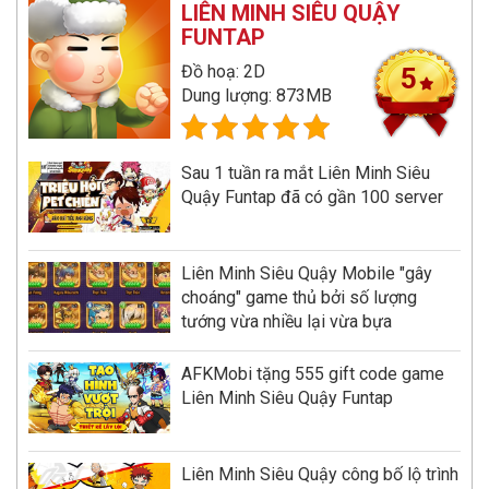
LIÊN MINH SIÊU QUẬY
FUNTAP
Đồ hoạ: 2D
5
Dung lượng: 873MB
Sau 1 tuần ra mắt Liên Minh Siêu
Quậy Funtap đã có gần 100 server
Liên Minh Siêu Quậy Mobile "gây
choáng" game thủ bởi số lượng
tướng vừa nhiều lại vừa bựa
AFKMobi tặng 555 gift code game
Liên Minh Siêu Quậy Funtap
Liên Minh Siêu Quậy công bố lộ trình