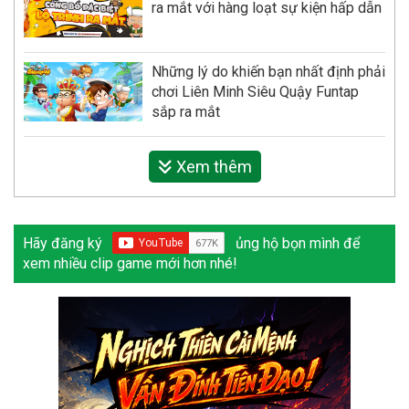
ra mắt với hàng loạt sự kiện hấp dẫn
Những lý do khiến bạn nhất định phải
chơi Liên Minh Siêu Quậy Funtap
sắp ra mắt
Xem thêm
Hãy đăng ký
ủng hộ bọn mình để
xem nhiều clip game mới hơn nhé!