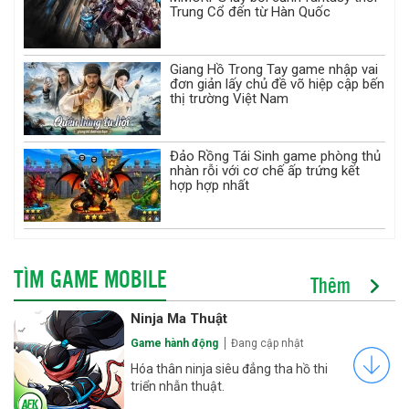
Trung Cổ đến từ Hàn Quốc
Giang Hồ Trong Tay game nhập vai
đơn giản lấy chủ đề võ hiệp cập bến
thị trường Việt Nam
Đảo Rồng Tái Sinh game phòng thủ
nhàn rỗi với cơ chế ấp trứng kết
hợp hợp nhất
TÌM GAME MOBILE
Thêm
Ninja Ma Thuật
Game hành động
Đang cập nhật
Hóa thân ninja siêu đẳng tha hồ thi
triển nhẫn thuật.