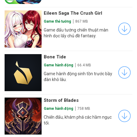
Eileen Saga The Crush Girl
Game thẻ tướng
867 MB
Game đấu tướng chiến thuật màn
hình dọc lấy chủ đề fantasy.
Bone Tide
Game hành động
66.4 MB
Game hành động sinh tồn trước bầy
đàn khô lâu.
Storm of Blades
Game hành động
758 MB
Chiến đấu, khám phá các hầm ngục
tối.