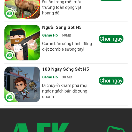
Đi săn trong một môi
trường toàn động vật
hoang dã.
Người Sống Sót H5
Game H5
60MB
Chơi ngay
Game bắn súng hành động
diệt zombie sướng tay!
100 Ngày Sống Sót H5
Game H5
30 MB
Chơi ngay
Di chuyển khám phá mọi
ngóc ngách bản đồ xung
quanh