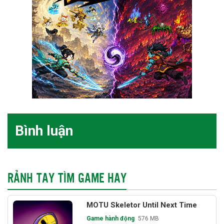
Bình luận
RẢNH TAY TÌM GAME HAY
MOTU Skeletor Until Next Time
Game hành động
576 MB