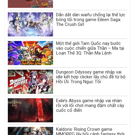
Dẫn dắt dàn waifu chống lại thế lực
bóng tối trong game Eileen Saga:
The Crush Girl
Một thế giới Tam Quốc nay bước
vào cuộc chiến giữa Thần – Ma tại
Loạn Thế 3Q: Thần Ma Lệnh
Dungeon Odyssey game nhập vai
idle kết hợp clicker lấy chủ đề từ bộ
Hồi Ức Trong Ngục Tối
Exile’s Abyss game nhập vai nhàn
rỗi với lối chơi mang đậm chất cày
cuốc cổ điển
Kaldoris: Rising Crown game
MMORPG lấy bối cảnh fantasy thời