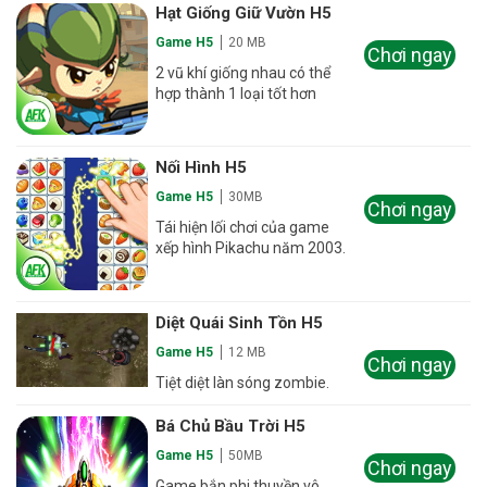
Hạt Giống Giữ Vườn H5
Game H5
20 MB
Chơi ngay
2 vũ khí giống nhau có thể
hợp thành 1 loại tốt hơn
Nối Hình H5
Game H5
30MB
Chơi ngay
Tái hiện lối chơi của game
xếp hình Pikachu năm 2003.
Diệt Quái Sinh Tồn H5
Game H5
12 MB
Chơi ngay
Tiệt diệt làn sóng zombie.
Bá Chủ Bầu Trời H5
Game H5
50MB
Chơi ngay
Game bắn phi thuyền vô