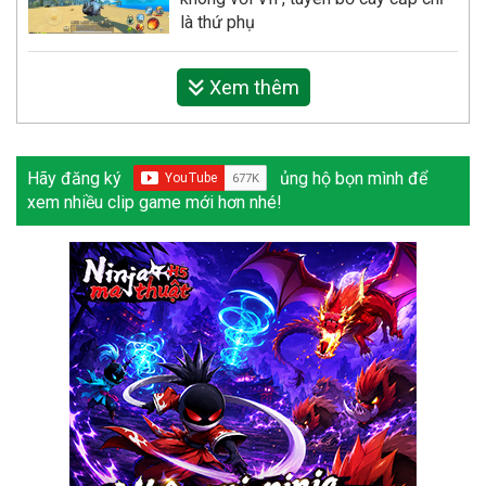
là thứ phụ
Xem thêm
Hãy đăng ký
ủng hộ bọn mình để
xem nhiều clip game mới hơn nhé!