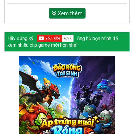
Xem thêm
Hãy đăng ký
ủng hộ bọn mình để
xem nhiều clip game mới hơn nhé!