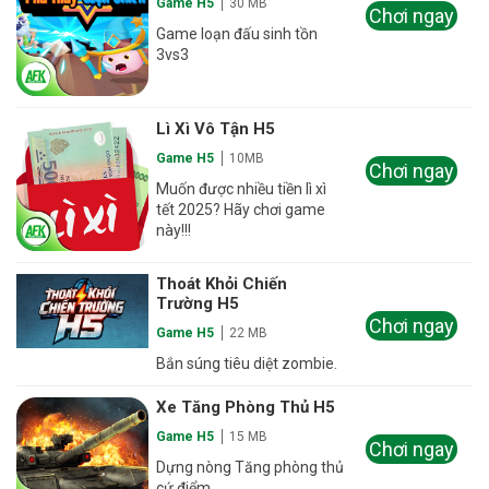
Game H5
30 MB
Chơi ngay
Game loạn đấu sinh tồn
3vs3
Lì Xì Vô Tận H5
Game H5
10MB
Chơi ngay
Muốn được nhiều tiền lì xì
tết 2025? Hãy chơi game
này!!!
Thoát Khỏi Chiến
Trường H5
Chơi ngay
Game H5
22 MB
Bắn súng tiêu diệt zombie.
Xe Tăng Phòng Thủ H5
Game H5
15 MB
Chơi ngay
Dựng nòng Tăng phòng thủ
cứ điểm.