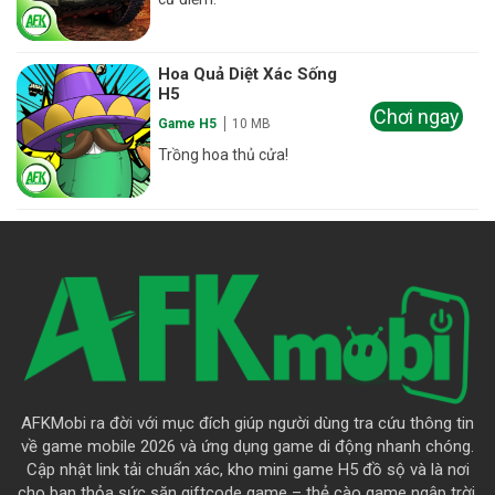
Hoa Quả Diệt Xác Sống
H5
Chơi ngay
Game H5
10 MB
Trồng hoa thủ cửa!
AFKMobi ra đời với mục đích giúp người dùng tra cứu thông tin
về game mobile 2026 và ứng dụng game di động nhanh chóng.
Cập nhật link tải chuẩn xác, kho mini game H5 đồ sộ và là nơi
cho bạn thỏa sức săn giftcode game – thẻ cào game ngập trời.