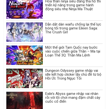
Hóa thân ninja siêu đẳng tha hồ thi
triển kỹ năng trong game hành
động siêu nhẹ Ninja Ma Thuật
Dẫn dắt dàn waifu chống lại thế lực
bóng tối trong game Eileen Saga:
The Crush Girl
Một thế giới Tam Quốc nay bước
vào cuộc chiến giữa Thần – Ma tại
Loạn Thế 3Q: Thần Ma Lệnh
Dungeon Odyssey game nhập vai
idle kết hợp clicker lấy chủ đề từ bộ
Hồi Ức Trong Ngục Tối
Exile’s Abyss game nhập vai nhàn
rỗi với lối chơi mang đậm chất cày
cuốc cổ điển