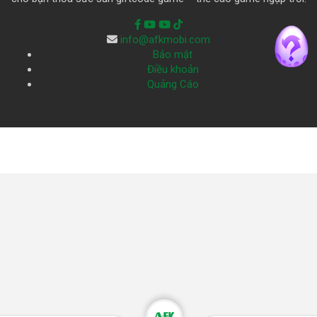
info@afkmobi.com
Bảo mật
Điều khoản
Quảng Cáo