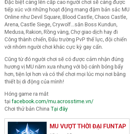
Đặc biệt càng lên cấp cao người chơi sẽ càng được
tiếp xúc với những hoạt động mang đậm bản sắc MU
Online như Devil Square, Blood Castle, Chaos Castle,
Arena, Castle Siege, Crywolf…săn Boss Kundun,
Medusa, Rakion, Rồng vàng, Chợ giao dịch hay đi
Công thành chiến, Đấu trường PvP thế lực, đội chiến
với nhóm người chơi khác cực kỳ gay cấn.
Cũng từ đó người chơi sẽ có được cảm nhận đúng
hương vị MU năm xưa nhưng với bộ cánh bóng bẩy
hơn, tiện lợi hơn và có thể chơi mọi lúc mọi nơi bằng
thiết bị di động của mình!
Hóng game ra mắt
tại
facebook.com/mu.acrosstime.vn/
Chơi thử bản China
Tại đây
MU VƯỢT THỜI ĐẠI FUNTAP