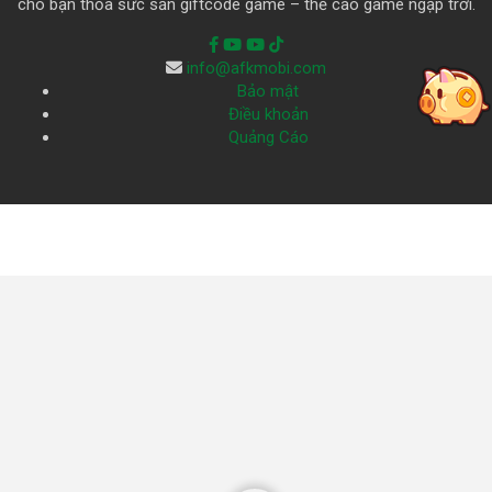
cho bạn thỏa sức săn giftcode game – thẻ cào game ngập trời.
info@afkmobi.com
Bảo mật
Điều khoản
Quảng Cáo