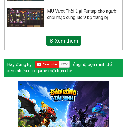
MU Vượt Thời Đại Funtap cho người
chơi mặc cùng lúc 9 bộ trang bị
Xem thêm
Hãy đăng ký
ủng hộ bọn mình để
xem nhiều clip game mới hơn nhé!