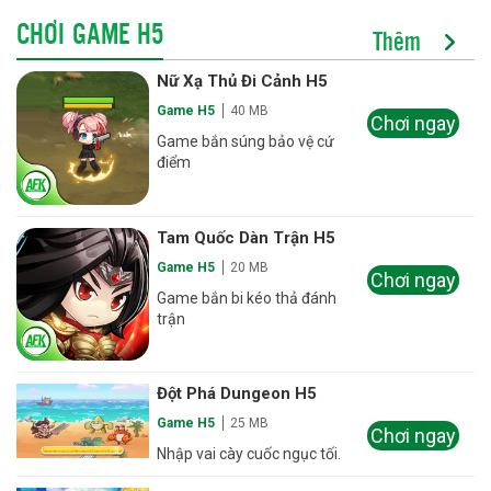
CHƠI GAME H5
Thêm
Nữ Xạ Thủ Đi Cảnh H5
Game H5
40 MB
Chơi ngay
Game bắn súng bảo vệ cứ
điểm
Tam Quốc Dàn Trận H5
Game H5
20 MB
Chơi ngay
Game bắn bi kéo thả đánh
trận
Đột Phá Dungeon H5
Game H5
25 MB
Chơi ngay
Nhập vai cày cuốc ngục tối.