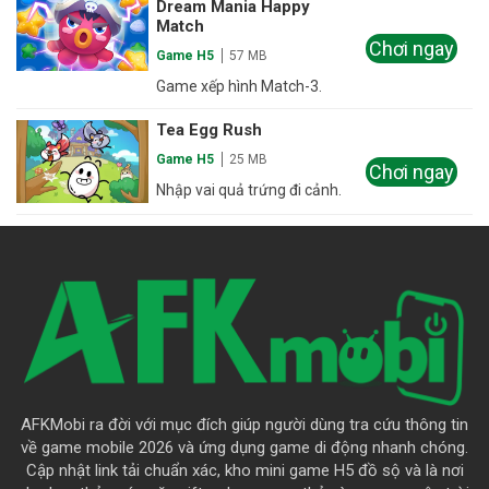
Dream Mania Happy
Match
Chơi ngay
Game H5
57 MB
Game xếp hình Match-3.
Tea Egg Rush
Game H5
25 MB
Chơi ngay
Nhập vai quả trứng đi cảnh.
AFKMobi ra đời với mục đích giúp người dùng tra cứu thông tin
về game mobile 2026 và ứng dụng game di động nhanh chóng.
Cập nhật link tải chuẩn xác, kho mini game H5 đồ sộ và là nơi