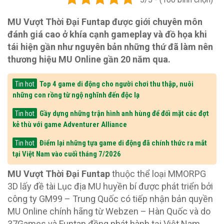
MU Vượt Thời Đại Funtap được giới chuyên môn
đánh giá cao ở khía cạnh gameplay và đồ họa khi
tái hiện gần như nguyên bản những thứ đã làm nên
thương hiệu MU Online gần 20 năm qua.
Top 4 game di động cho người chơi thu thập, nuôi
Tin hot
những con rồng từ ngộ nghĩnh đến độc lạ
Gầy dựng những trận hình anh hùng để đối mặt các đợt
Tin hot
kẻ thù với game Adventurer Alliance
Điểm lại những tựa game di động đã chính thức ra mắt
Tin hot
tại Việt Nam vào cuối tháng 7/2026
MU Vượt Thời Đại Funtap
thuộc thể loại MMORPG
3D lấy đề tài Lục địa MU huyền bí được phát triển bởi
công ty GM99 – Trung Quốc có tiếp nhận bản quyền
MU Online chính hãng từ Webzen – Hàn Quốc và do
37Games và Funtap đồng phát hành tại Việt Nam.