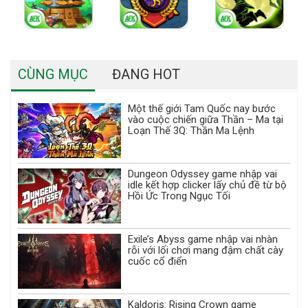
CÙNG MỤC
ĐANG HOT
Một thế giới Tam Quốc nay bước
vào cuộc chiến giữa Thần – Ma tại
Loạn Thế 3Q: Thần Ma Lệnh
Dungeon Odyssey game nhập vai
idle kết hợp clicker lấy chủ đề từ bộ
Hồi Ức Trong Ngục Tối
Exile’s Abyss game nhập vai nhàn
rỗi với lối chơi mang đậm chất cày
cuốc cổ điển
Kaldoris: Rising Crown game