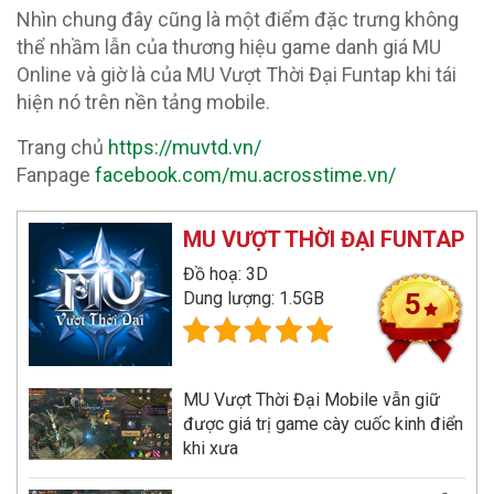
Nhìn chung đây cũng là một điểm đặc trưng không
thể nhầm lẫn của thương hiệu game danh giá MU
Online và giờ là của MU Vượt Thời Đại Funtap khi tái
hiện nó trên nền tảng mobile.
Trang chủ
https://muvtd.vn/
Fanpage
facebook.com/mu.acrosstime.vn/
MU VƯỢT THỜI ĐẠI FUNTAP
Đồ hoạ: 3D
Dung lượng: 1.5GB
5
MU Vượt Thời Đại Mobile vẫn giữ
được giá trị game cày cuốc kinh điển
khi xưa