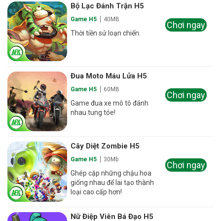
Bộ Lạc Đánh Trận H5
Game H5
40MB
Chơi ngay
Thời tiền sử loạn chiến.
Đua Moto Máu Lửa H5
Game H5
60MB
Chơi ngay
Game đua xe mô tô đánh
nhau tung tóe!
Cây Diệt Zombie H5
Game H5
30Mb
Chơi ngay
Ghép cặp những chậu hoa
giống nhau để lai tạo thành
loại cao cấp hơn!
Nữ Điệp Viên Bá Đạo H5