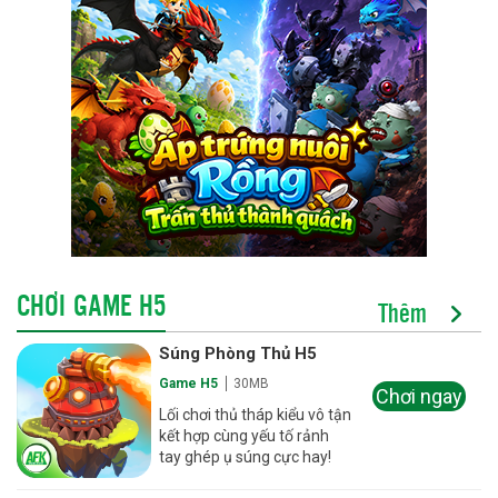
CHƠI GAME H5
Thêm
Súng Phòng Thủ H5
Game H5
30MB
Chơi ngay
Lối chơi thủ tháp kiểu vô tận
kết hợp cùng yếu tố rảnh
tay ghép ụ súng cực hay!