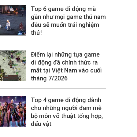
Top 6 game di động mà
gần như mọi game thủ nam
đều sẽ muốn trải nghiệm
thử!
Điểm lại những tựa game
di động đã chính thức ra
mắt tại Việt Nam vào cuối
tháng 7/2026
Top 4 game di động dành
cho những người đam mê
bộ môn võ thuật tổng hợp,
đấu vật