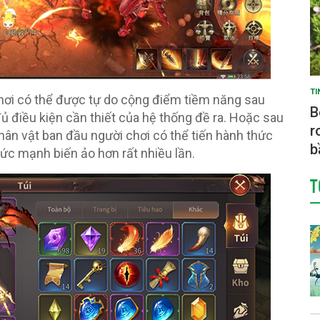
TI
chơi có thể được tự do cộng điểm tiềm năng sau
B
ủ điều kiện cần thiết của hệ thống đề ra. Hoặc sau
r
hân vật ban đầu người chơi có thể tiến hành thức
b
sức mạnh biến ảo hơn rất nhiều lần.
T