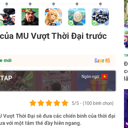
 của MU Vượt Thời Đại trước
TI
e mới
Đ
c
Ngôn ngữ:
NTAP
l
5/5 - (100 bình chọn)
 Vượt Thời Đại sẽ đưa các chiến binh của thời đại
xưa với một tâm thế đầy hiên ngang.