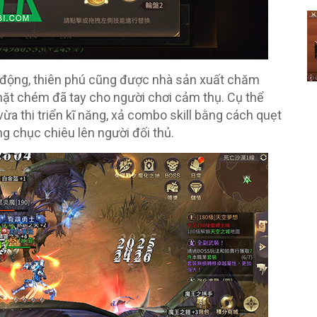
ị động, thiên phú cũng được nhà sản xuất chăm
hặt chém đã tay cho người chơi cảm thụ. Cụ thể
ừa thi triển kĩ năng, xả combo skill bằng cách quẹt
ng chục chiêu lên người đối thủ.