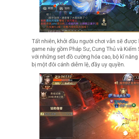
Tất nhiên, khởi đầu người chơi vẫn sẽ được 
game này gồm Pháp Sư, Cung Thủ và Kiếm Sĩ
với những set đồ cường hóa cao, bộ kĩ năn
bị một đôi cánh diễm lệ, đầy uy quyền.