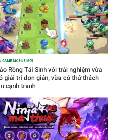
N GAME MOBILE MỚI
ảo Rồng Tái Sinh với trải nghiệm vừa
ó giải trí đơn giản, vừa có thử thách
ẫn cạnh tranh