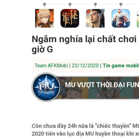
Ngắm nghía lại chất chơi
giờ G
Team AFKMobi | 23/12/2020 |
Tin game mobil
MU VƯỢT THỜI ĐẠI FU
Còn chưa đầy 24h nữa là “chiếc thuyền” MU
2020 tiến vào lục địa MU huyền thoại khi 