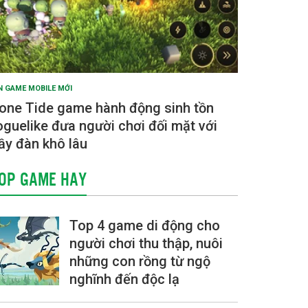
N GAME MOBILE MỚI
one Tide game hành động sinh tồn
oguelike đưa người chơi đối mặt với
ầy đàn khô lâu
OP GAME HAY
Top 4 game di động cho
người chơi thu thập, nuôi
những con rồng từ ngộ
nghĩnh đến độc lạ