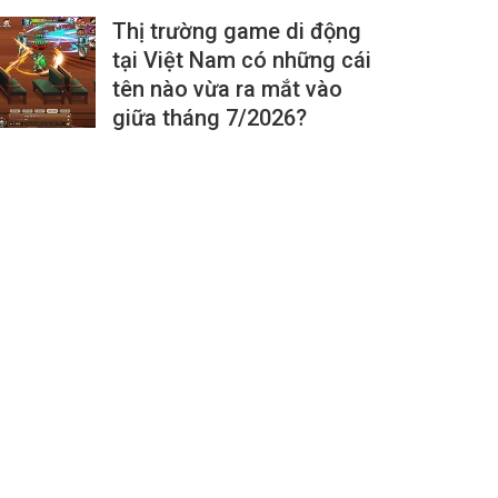
Thị trường game di động
tại Việt Nam có những cái
tên nào vừa ra mắt vào
giữa tháng 7/2026?