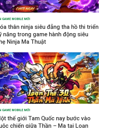
N GAME MOBILE MỚI
óa thân ninja siêu đẳng tha hồ thi triển
ỹ năng trong game hành động siêu
hẹ Ninja Ma Thuật
N GAME MOBILE MỚI
ột thế giới Tam Quốc nay bước vào
uộc chiến giữa Thần – Ma tại Loạn