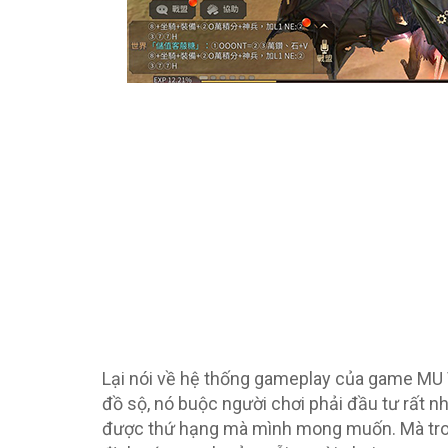
Lại nói về hệ thống gameplay của game MU V
đồ sộ, nó buộc người chơi phải đầu tư rất n
được thứ hạng mà mình mong muốn. Mà trong