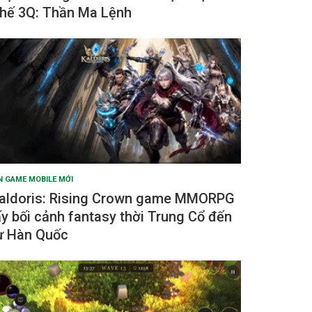
hế 3Q: Thần Ma Lệnh
N GAME MOBILE MỚI
aldoris: Rising Crown game MMORPG
ấy bối cảnh fantasy thời Trung Cổ đến
ừ Hàn Quốc