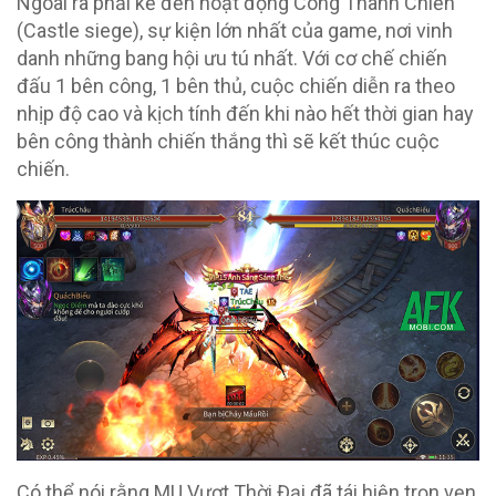
Ngoài ra phải kể đến hoạt động Công Thành Chiến
(Castle siege), sự kiện lớn nhất của game, nơi vinh
danh những bang hội ưu tú nhất. Với cơ chế chiến
đấu 1 bên công, 1 bên thủ, cuộc chiến diễn ra theo
nhịp độ cao và kịch tính đến khi nào hết thời gian hay
bên công thành chiến thắng thì sẽ kết thúc cuộc
chiến.
Có thể nói rằng MU Vượt Thời Đại đã tái hiện trọn vẹn