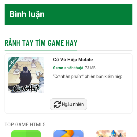
Bình luận
RẢNH TAY TÌM GAME HAY
Cờ Võ Hiệp Mobile
Game chiến thuật
73 MB
“Cờ nhân phẩm” phiên bản kiếm hiệp.
Ngẫu nhiên
TOP GAME HTML5