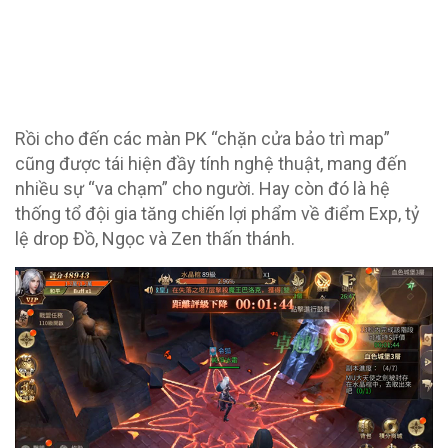
Rồi cho đến các màn PK “chặn cửa bảo trì map”
cũng được tái hiện đầy tính nghệ thuật, mang đến
nhiều sự “va chạm” cho người. Hay còn đó là hệ
thống tổ đội gia tăng chiến lợi phẩm về điểm Exp, tỷ
lệ drop Đồ, Ngọc và Zen thấn thánh.