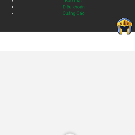
Bảo mật
Điều khoản
Quảng Cáo