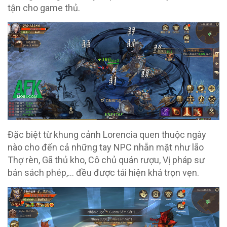
tận cho game thủ.
Đặc biệt từ khung cảnh Lorencia quen thuộc ngày
nào cho đến cả những tay NPC nhẵn mặt như lão
Thợ rèn, Gã thủ kho, Cô chủ quán rượu, Vị pháp sư
bán sách phép,… đều được tái hiện khá trọn vẹn.