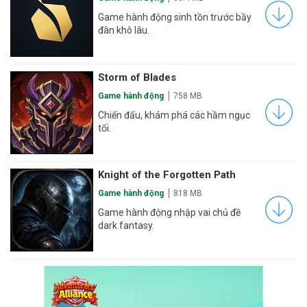
Game hành động sinh tồn trước bầy
đàn khô lâu.
Storm of Blades
Game hành động
758 MB
Chiến đấu, khám phá các hầm ngục
tối.
Knight of the Forgotten Path
Game hành động
818 MB
Game hành động nhập vai chủ đề
dark fantasy.