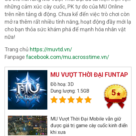
những cảm xúc cày cuốc, PK tự do của MU Online
trên nền tảng di động. Chưa kể đến việc trò chơi còn
mở ra thêm rất nhiều tính năng, hoạt động đầy mới lạ
cho bạn thỏa sức khám phá để mạnh hóa nhân vật
nữa!
Trang chủ
https://muvtd.vn/
Fanpage
facebook.com/mu.acrosstime.vn/
MU VƯỢT THỜI ĐẠI FUNTAP
Đồ hoạ: 3D
Dung lượng: 1.5GB
5
MU Vượt Thời Đại Mobile vẫn giữ
được giá trị game cày cuốc kinh điển
khi xưa