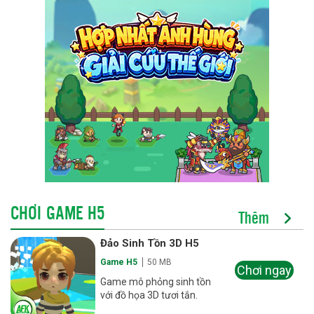
CHƠI GAME H5
Thêm
Đảo Sinh Tồn 3D H5
Game H5
50 MB
Chơi ngay
Game mô phỏng sinh tồn
với đồ họa 3D tươi tắn.