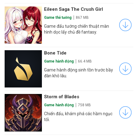
Eileen Saga The Crush Girl
Game thẻ tướng
867 MB
Game đấu tướng chiến thuật màn
hình dọc lấy chủ đề fantasy.
Bone Tide
Game hành động
66.4 MB
Game hành động sinh tồn trước bầy
đàn khô lâu.
Storm of Blades
Game hành động
758 MB
Chiến đấu, khám phá các hầm ngục
tối.