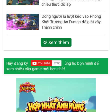
chiêu thức đồ sộ
Dòng người lũ lượt kéo vào Phong
Khởi Trường An Funtap để giải vây
Thành chính
Xem thêm
Hãy đăng ký
ủng hộ bọn mình để
xem nhiều clip game mới hơn nhé!