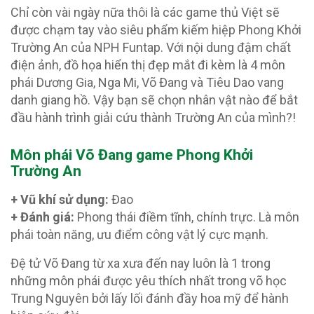
Chỉ còn vài ngày nữa thôi là các game thủ Việt sẽ
được chạm tay vào siêu phẩm kiếm hiệp Phong Khởi
Trường An của NPH Funtap. Với nội dung đậm chất
điện ảnh, đồ họa hiển thị đẹp mắt đi kèm là 4 môn
phái Dương Gia, Nga Mi, Võ Đang và Tiêu Dao vang
danh giang hồ. Vậy bạn sẽ chọn nhân vật nào để bắt
đầu hành trình giải cứu thành Trường An của mình?!
Môn phái Võ Đang game Phong Khởi
Trường An
+ Vũ khí sử dụng:
Đao
+ Đánh giá:
Phong thái điềm tĩnh, chính trực. Là môn
phái toàn năng, ưu điểm công vật lý cực mạnh.
Đệ tử Võ Đang từ xa xưa đến nay luôn là 1 trong
những môn phái được yêu thích nhất trong võ học
Trung Nguyên bởi lấy lối đánh đầy hoa mỹ để hành