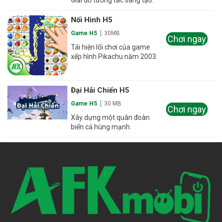
Giải đố tương tác sáng tạo.
Nối Hình H5
Game H5
30MB
Chơi ngay
Tái hiện lối chơi của game
xếp hình Pikachu năm 2003.
Đại Hải Chiến H5
Game H5
30 MB
Chơi ngay
Xây dựng một quân đoàn
biển cả hùng mạnh.