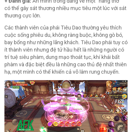
+ Đánh giá:
Ẩn mình trong dáng vẻ một “nàng thơ”
có thể gây sát thương nhiều mục tiêu một lúc với sát
thương cực lớn.
Các thành viên của phái Tiêu Dao thường yêu thích
cuộc sống phiêu du, không ràng buộc, không gò bó,
bay bổng như những lãng khách. Tiêu Dao phái tuy có
ít thành viên nhưng đệ tử hầu hết là những người có
trí tuệ siêu phàm, dung mạo thoát tục, khí khái bất
phàm và đặc biệt đều là những cao thủ đệ nhất thiên
hạ, một mình có thể khiến cả võ lâm rung chuyển.