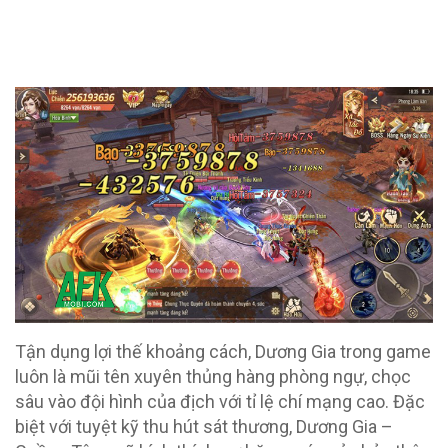
Tận dụng lợi thế khoảng cách, Dương Gia trong game
luôn là mũi tên xuyên thủng hàng phòng ngự, chọc
sâu vào đội hình của địch với tỉ lệ chí mạng cao. Đặc
biệt với tuyệt kỹ thu hút sát thương, Dương Gia –