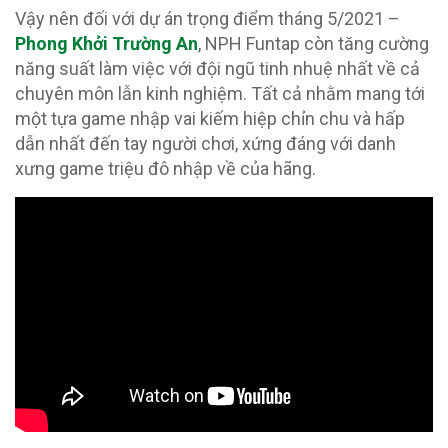
Vậy nên đối với dự án trọng điểm tháng 5/2021 –
Phong Khởi Trường An
, NPH Funtap còn tăng cường
năng suất làm việc với đội ngũ tinh nhuệ nhất về cả
chuyên môn lẫn kinh nghiệm. Tất cả nhằm mang tới
một tựa game nhập vai kiếm hiệp chỉn chu và hấp
dẫn nhất đến tay người chơi, xứng đáng với danh
xưng game triệu đô nhập về của hãng.