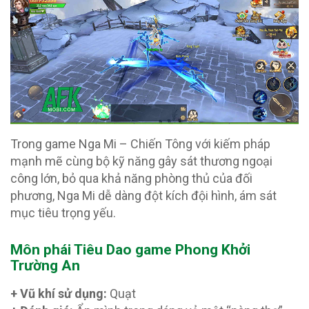
Trong game Nga Mi – Chiến Tông với kiếm pháp
mạnh mẽ cùng bộ kỹ năng gây sát thương ngoại
công lớn, bỏ qua khả năng phòng thủ của đối
phương, Nga Mi dễ dàng đột kích đội hình, ám sát
mục tiêu trọng yếu.
Môn phái Tiêu Dao game Phong Khởi
Trường An
+ Vũ khí sử dụng:
Quạt