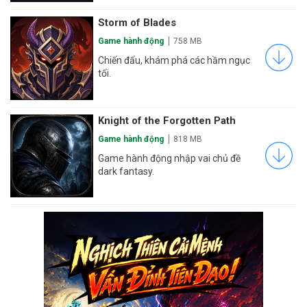
Storm of Blades
Game hành động
758 MB
Chiến đấu, khám phá các hầm ngục
tối.
Knight of the Forgotten Path
Game hành động
818 MB
Game hành động nhập vai chủ đề
dark fantasy.