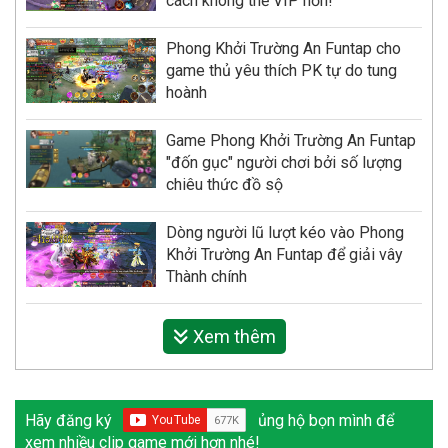
cách không thể VIP hơn!
Phong Khởi Trường An Funtap cho
game thủ yêu thích PK tự do tung
hoành
Game Phong Khởi Trường An Funtap
"đốn gục" người chơi bởi số lượng
chiêu thức đồ sộ
Dòng người lũ lượt kéo vào Phong
Khởi Trường An Funtap để giải vây
Thành chính
Xem thêm
Hãy đăng ký
ủng hộ bọn mình để
xem nhiều clip game mới hơn nhé!