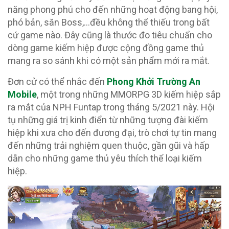
năng phong phú cho đến những hoạt động bang hội,
phó bản, săn Boss,…đều không thể thiếu trong bất
cứ game nào. Đây cũng là thước đo tiêu chuẩn cho
dòng game kiếm hiệp được cộng đồng game thủ
mang ra so sánh khi có một sản phẩm mới ra mắt.
Đơn cử có thể nhắc đến
Phong Khởi Trường An
Mobile
, một trong những MMORPG 3D kiếm hiệp sắp
ra mắt của NPH Funtap trong tháng 5/2021 này. Hội
tụ những giá trị kinh điển từ những tượng đài kiếm
hiệp khi xưa cho đến đương đại, trò chơi tự tin mang
đến những trải nghiệm quen thuộc, gần gũi và hấp
dẫn cho những game thủ yêu thích thể loại kiếm
hiệp.