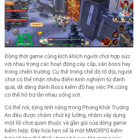
Đồng thời game cũng kích khích người chơi hợp sức
với nhau trong các hoạt động cày cấp, săn boss hay
trong chiến trường. Cụ thể trong chế độ tổ đội, người
chơi có thể nhận nhiều điểm kinh nghiệm từ đánh
quái, dễ dàng đánh Boss kiếm đồ hay việc PK cũng
có thể hỗ trợ lẫn nhau sống sót.
Có thể nói, từng tính năng trong Phong Khởi Trường
An đều được chăm chút kỹ lưỡng, nhằm xây dựng
một lối chơi quen thuộc và gần gũi của dòng game
kiếm hiệp. Đây hứa hẹn sẽ là một MMORPG kiếm