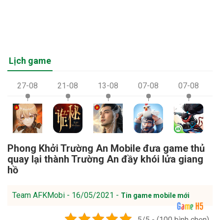
Lịch game
27-08
21-08
13-08
07-08
07-08
Phong Khởi Trường An Mobile đưa game thủ
quay lại thành Trường An đầy khói lửa giang
hồ
Team AFKMobi - 16/05/2021 -
Tin game mobile mới
5/5 - (100 bình chọn)