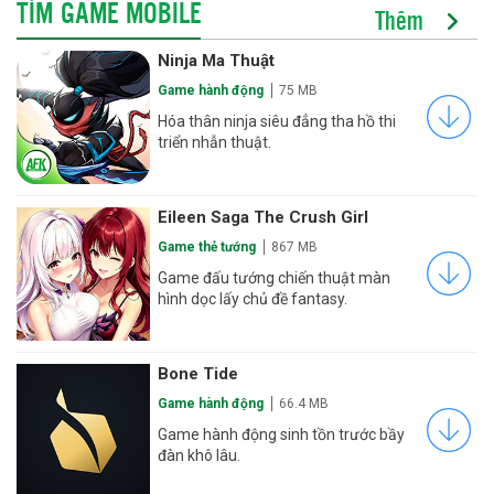
TÌM GAME MOBILE
Thêm
Ninja Ma Thuật
Game hành động
75 MB
Hóa thân ninja siêu đẳng tha hồ thi
triển nhẫn thuật.
Eileen Saga The Crush Girl
Game thẻ tướng
867 MB
Game đấu tướng chiến thuật màn
hình dọc lấy chủ đề fantasy.
Bone Tide
Game hành động
66.4 MB
Game hành động sinh tồn trước bầy
đàn khô lâu.