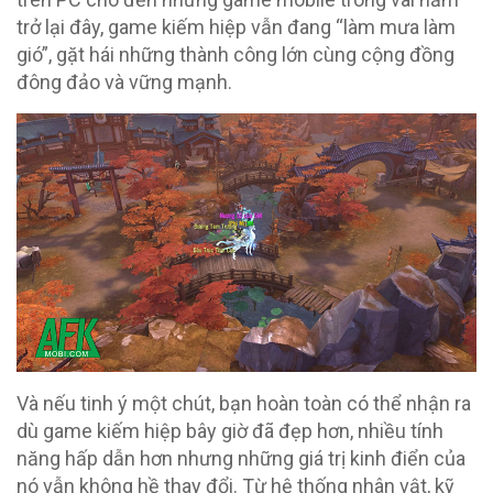
trở lại đây, game kiếm hiệp vẫn đang “làm mưa làm
gió”, gặt hái những thành công lớn cùng cộng đồng
đông đảo và vững mạnh.
Và nếu tinh ý một chút, bạn hoàn toàn có thể nhận ra
dù game kiếm hiệp bây giờ đã đẹp hơn, nhiều tính
năng hấp dẫn hơn nhưng những giá trị kinh điển của
nó vẫn không hề thay đổi. Từ hệ thống nhân vật, kỹ