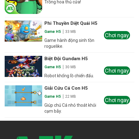
Trồng hoa thủ cửa!
Phi Thuyền Diệt Quái H5
Game H5
33 MB
Chơi ngay
Game hành động sinh tồn
roguelike.
Biệt Đội Gundam H5
Game H5
30 MB
Chơi ngay
Robot khổng lồ chiến đấu.
Giải Cứu Cá Con H5
Game H5
22 MB
Chơi ngay
Giúp chú Cá nhỏ thoát khỏi
cạm bẫy.