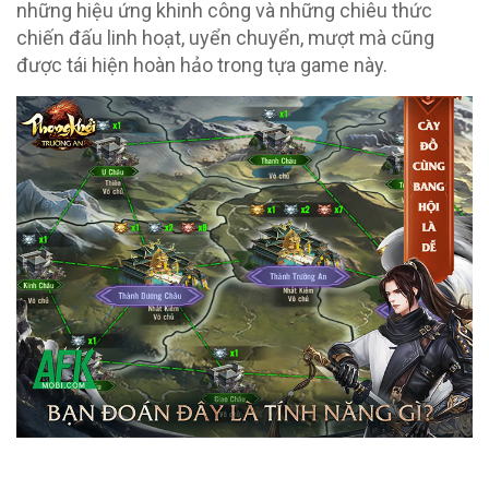
những hiệu ứng khinh công và những chiêu thức
chiến đấu linh hoạt, uyển chuyển, mượt mà cũng
được tái hiện hoàn hảo trong tựa game này.