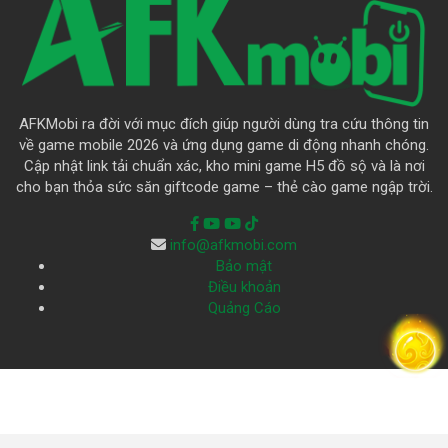
AFKMobi ra đời với mục đích giúp người dùng tra cứu thông tin
về game mobile 2026 và ứng dụng game di động nhanh chóng.
Cập nhật link tải chuẩn xác, kho mini game H5 đồ sộ và là nơi
cho bạn thỏa sức săn giftcode game – thẻ cào game ngập trời.
info@afkmobi.com
Bảo mật
Điều khoản
Quảng Cáo