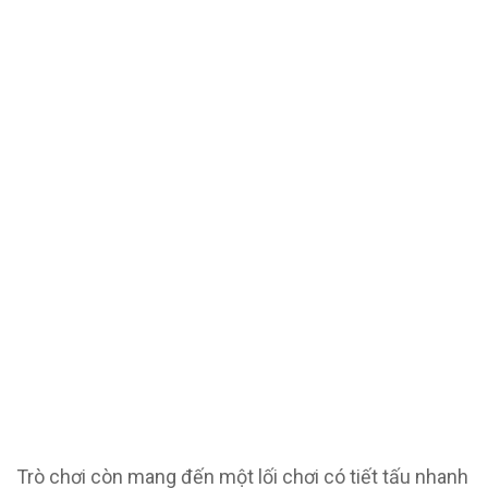
Trò chơi còn mang đến một lối chơi có tiết tấu nhanh