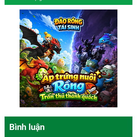
Bình luận