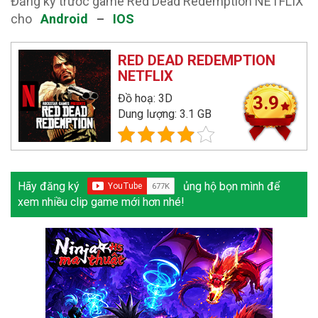
Đăng ký trước game Red Dead Redemption NETFLIX
cho
Android
–
IOS
RED DEAD REDEMPTION
NETFLIX
Đồ hoạ: 3D
3.9
Dung lượng: 3.1 GB
Hãy đăng ký
ủng hộ bọn mình để
xem nhiều clip game mới hơn nhé!