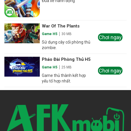
Đua xe hành động
War Of The Plants
Game H5
30 MB
Chơi ngay
Sử dụng cây cối phòng thủ
zombie.
Pháo Đài Phòng Thủ H5
Game H5
25 MB
Chơi ngay
Game thủ thành kết hợp
yếu tố hợp nhất.