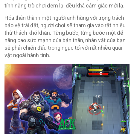
tính năng trò chơi đem lại đều khá cảm giác mới lạ.
Hóa thân thành một người anh hùng với trọng trách
bảo vệ trái đất, người chơi sẽ tham gia vào rất nhiều
thử thách khó khăn. Từng bước, từng bước một để
nâng cao sức mạnh của bản thân, nhân vật của bạn
sẽ phải chiến đấu trong ngục tối với rất nhiều quái
vật ngoài hành tinh.