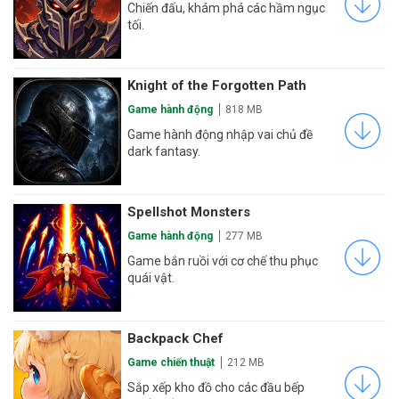
Chiến đấu, khám phá các hầm ngục
tối.
Knight of the Forgotten Path
Game hành động
818 MB
Game hành động nhập vai chủ đề
dark fantasy.
Spellshot Monsters
Game hành động
277 MB
Game bắn ruồi với cơ chế thu phục
quái vật.
Backpack Chef
Game chiến thuật
212 MB
Sắp xếp kho đồ cho các đầu bếp