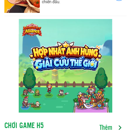
chiến đấu.
CHƠI GAME H5
Thêm