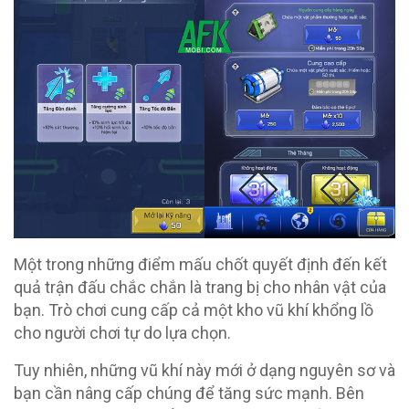
Một trong những điểm mấu chốt quyết định đến kết
quả trận đấu chắc chắn là trang bị cho nhân vật của
bạn. Trò chơi cung cấp cả một kho vũ khí khổng lồ
cho người chơi tự do lựa chọn.
Tuy nhiên, những vũ khí này mới ở dạng nguyên sơ và
bạn cần nâng cấp chúng để tăng sức mạnh. Bên