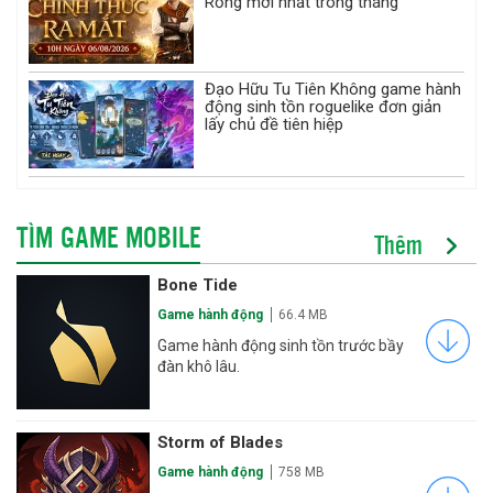
Rồng mới nhất trong tháng
Đạo Hữu Tu Tiên Không game hành
động sinh tồn roguelike đơn giản
lấy chủ đề tiên hiệp
TÌM GAME MOBILE
Thêm
Bone Tide
Game hành động
66.4 MB
Game hành động sinh tồn trước bầy
đàn khô lâu.
Storm of Blades
Game hành động
758 MB