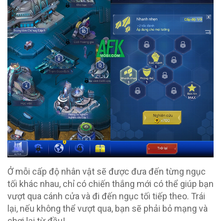
Ở mỗi cấp độ nhân vật sẽ được đưa đến từng ngục
tối khác nhau, chỉ có chiến thắng mới có thể giúp bạn
vượt qua cánh cửa và đi đến ngục tối tiếp theo. Trái
lại, nếu không thể vượt qua, bạn sẽ phải bỏ mạng và
chơi lại từ đầu!