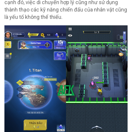
cạnh đó, việc di chuyển hợp lý cũng như sử dụng
thành thạo các kỹ năng chiến đấu của nhân vật cũng
là yếu tố không thể thiếu.