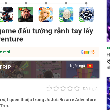
 game đấu tướng rảnh tay lấy
venture
TI
e mới
H
k
Ngôn ngữ:
TRIP
n
Đánh giá
n vật quen thuộc trong JoJo’s Bizarre Adventure
Trip.