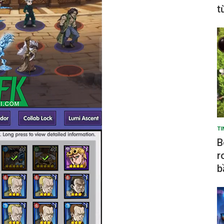
t
TI
B
r
b