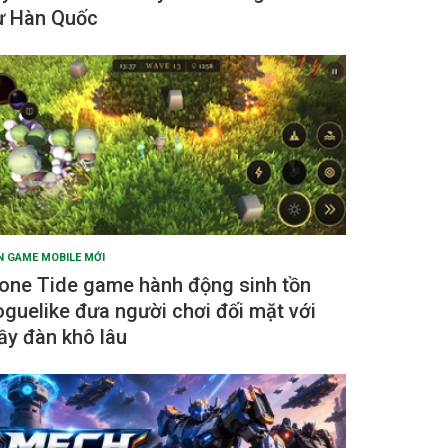
ừ Hàn Quốc
N GAME MOBILE MỚI
one Tide game hành động sinh tồn
oguelike đưa người chơi đối mặt với
ầy đàn khô lâu