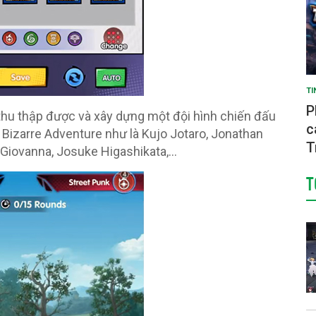
TI
P
thu thập được và xây dựng một đội hình chiến đấu
c
 Bizarre Adventure như là Kujo Jotaro, Jonathan
T
o Giovanna, Josuke Higashikata,…
T