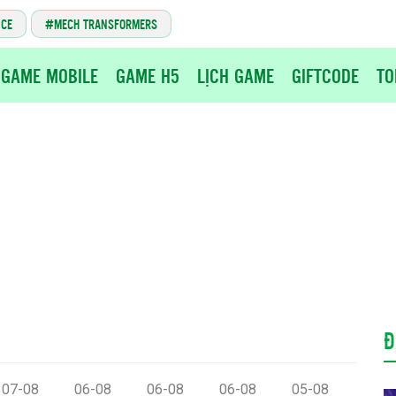
NCE
MECH TRANSFORMERS
GAME MOBILE
GAME H5
LỊCH GAME
GIFTCODE
TO
Đ
07-08
06-08
06-08
06-08
05-08