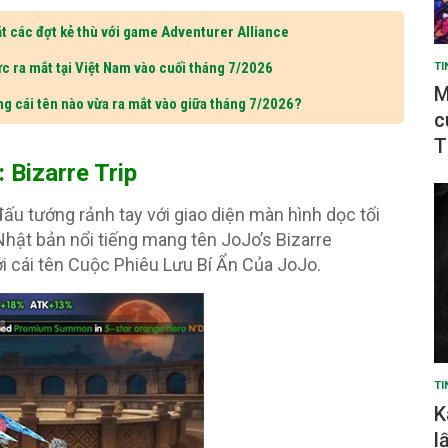
t các đợt kẻ thù với game Adventurer Alliance
c ra mắt tại Việt Nam vào cuối tháng 7/2026
TI
M
ng cái tên nào vừa ra mắt vào giữa tháng 7/2026?
c
T
 Bizarre Trip
ấu tướng rảnh tay với giao diện màn hình dọc tối
hật bản nổi tiếng mang tên JoJo’s Bizarre
i cái tên Cuộc Phiêu Lưu Bí Ẩn Của JoJo.
TI
K
l