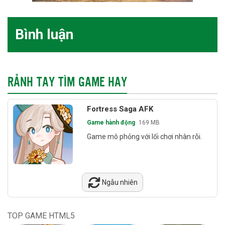
Bình luận
RẢNH TAY TÌM GAME HAY
Fortress Saga AFK
Game hành động
169 MB
Game mô phỏng với lối chơi nhàn rỗi.
Ngẫu nhiên
TOP GAME HTML5