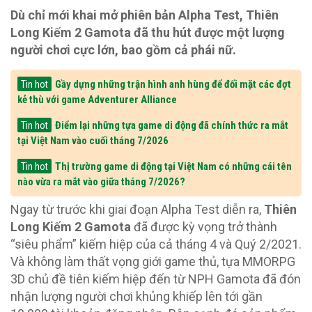
Dù chỉ mới khai mở phiên bản Alpha Test, Thiên
Long Kiếm 2 Gamota đã thu hút được một lượng
người chơi cực lớn, bao gồm cả phái nữ.
Gầy dựng những trận hình anh hùng để đối mặt các đợt
Tin hot
kẻ thù với game Adventurer Alliance
Điểm lại những tựa game di động đã chính thức ra mắt
Tin hot
tại Việt Nam vào cuối tháng 7/2026
Thị trường game di động tại Việt Nam có những cái tên
Tin hot
nào vừa ra mắt vào giữa tháng 7/2026?
Ngay từ trước khi giai đoạn Alpha Test diễn ra,
Thiên
Long Kiếm 2 Gamota
đã được kỳ vọng trở thành
“siêu phẩm” kiếm hiệp của cả tháng 4 và Quý 2/2021.
Và không làm thất vọng giới game thủ, tựa MMORPG
3D chủ đề tiên kiếm hiệp đến từ NPH Gamota đã đón
nhận lượng người chơi khủng khiếp lên tới gần