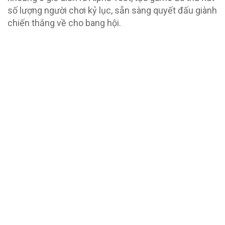
số lượng người chơi kỷ lục, sẵn sàng quyết đấu giành
chiến thắng về cho bang hội.