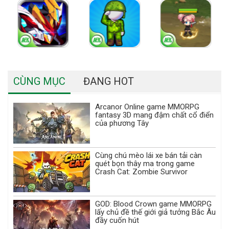
CÙNG MỤC
ĐANG HOT
Arcanor Online game MMORPG
fantasy 3D mang đậm chất cổ điển
của phương Tây
Cùng chú mèo lái xe bán tải càn
quét bọn thây ma trong game
Crash Cat: Zombie Survivor
GOD: Blood Crown game MMORPG
lấy chủ đề thế giới giả tưởng Bắc Âu
đầy cuốn hút