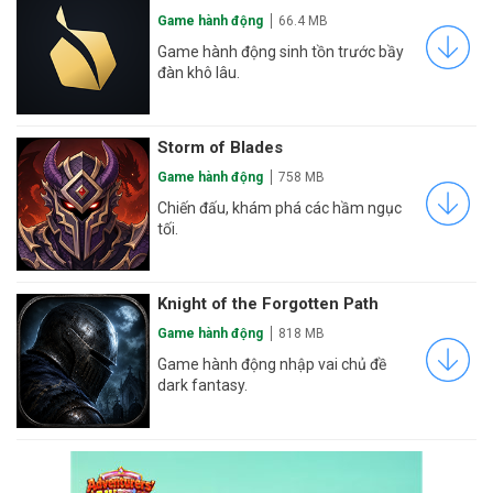
Game hành động
66.4 MB
Game hành động sinh tồn trước bầy
đàn khô lâu.
Storm of Blades
Game hành động
758 MB
Chiến đấu, khám phá các hầm ngục
tối.
Knight of the Forgotten Path
Game hành động
818 MB
Game hành động nhập vai chủ đề
dark fantasy.