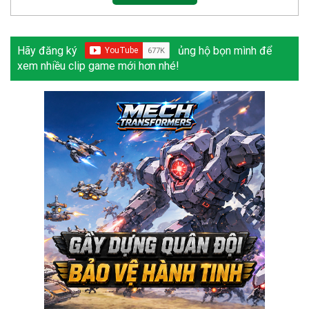
Hãy đăng ký
ủng hộ bọn mình để
xem nhiều clip game mới hơn nhé!