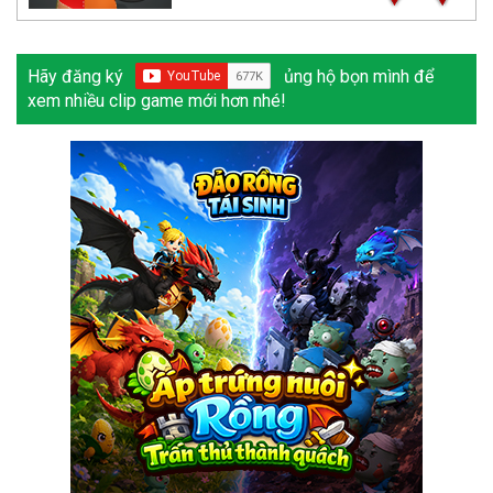
Hãy đăng ký
ủng hộ bọn mình để
xem nhiều clip game mới hơn nhé!