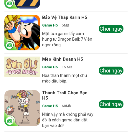
Bảo Vệ Tháp Karin H5
Game H5
5MB
Chơi ngay
Một tựa game lấy cảm
hứng từ Dragon Ball: 7 Viên
ngọc rồng.
Mèo Kinh Doanh H5
Game H5
15 MB
Chơi ngay
Hóa thân thành một chú
mèo đầu bếp.
Thánh Troll Chọc Bạn
H5
Chơi ngay
Game H5
60Mb
Nhìn vậy mà không phải vậy
đó là cách game dẫn dắt
bạn vào đời!