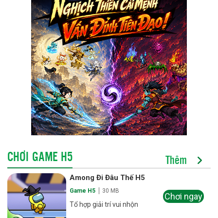
CHƠI GAME H5
Thêm
Among Đi Đâu Thế H5
Game H5
30 MB
Chơi ngay
Tổ hợp giải trí vui nhộn