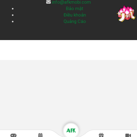
info@afkmobi.com
Bảo mật
Điều khoản
Quảng Cáo