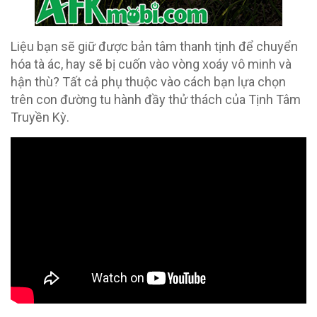
Liệu bạn sẽ giữ được bản tâm thanh tịnh để chuyển
hóa tà ác, hay sẽ bị cuốn vào vòng xoáy vô minh và
hận thù? Tất cả phụ thuộc vào cách bạn lựa chọn
trên con đường tu hành đầy thử thách của Tịnh Tâm
Truyền Kỳ.