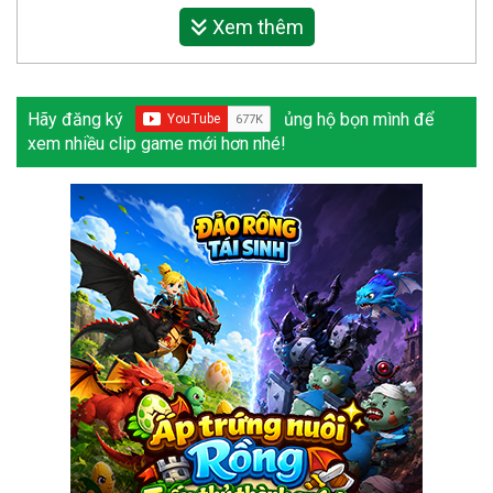
Xem thêm
Hãy đăng ký
ủng hộ bọn mình để
xem nhiều clip game mới hơn nhé!