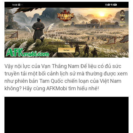
Vậy nội lực của Vạn Thắng Nam Đế liệu có đủ sức
truyền tải một bối cảnh lịch sử mà thường được xem
như phiên bản Tam Quốc chiến loạn của Việt Nam
không? Hãy cùng AFKMobi tìm hiểu nhé!