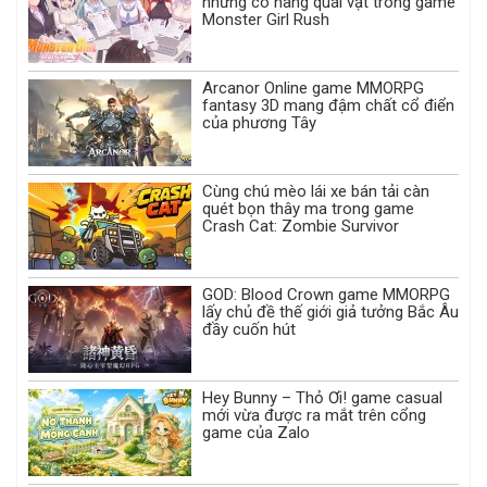
những cô nàng quái vật trong game
Monster Girl Rush
Arcanor Online game MMORPG
fantasy 3D mang đậm chất cổ điển
của phương Tây
Cùng chú mèo lái xe bán tải càn
quét bọn thây ma trong game
Crash Cat: Zombie Survivor
GOD: Blood Crown game MMORPG
lấy chủ đề thế giới giả tưởng Bắc Âu
đầy cuốn hút
Hey Bunny – Thỏ Ơi! game casual
mới vừa được ra mắt trên cổng
game của Zalo