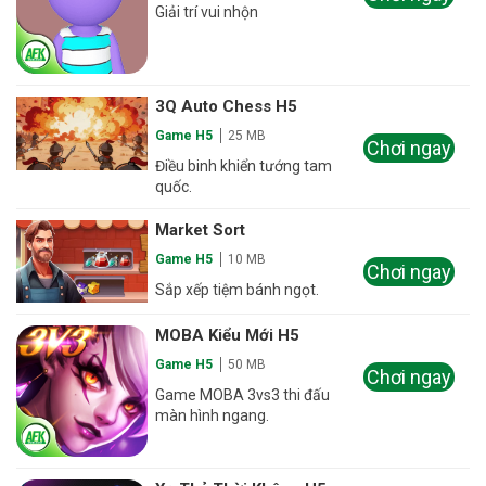
Giải trí vui nhộn
3Q Auto Chess H5
Game H5
25 MB
Chơi ngay
Điều binh khiển tướng tam
quốc.
Market Sort
Game H5
10 MB
Chơi ngay
Sắp xếp tiệm bánh ngọt.
MOBA Kiểu Mới H5
Game H5
50 MB
Chơi ngay
Game MOBA 3vs3 thi đấu
màn hình ngang.