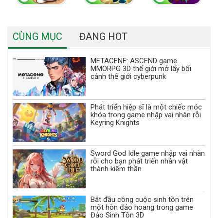
CÙNG MỤC
ĐANG HOT
METACENE: ASCEND game
MMORPG 3D thế giới mở lấy bối
cảnh thế giới cyberpunk
Phát triển hiệp sĩ là một chiếc móc
khóa trong game nhập vai nhàn rỗi
Keyring Knights
Sword God Idle game nhập vai nhàn
rỗi cho bạn phát triển nhân vật
thành kiếm thần
Bắt đầu công cuộc sinh tồn trên
một hòn đảo hoang trong game
Đảo Sinh Tồn 3D