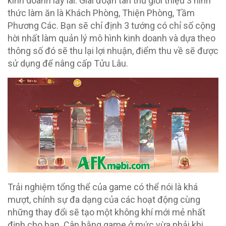
kinh doanh lấy lãi. Giai đoạn tân thủ giới thiệu 3 hình
thức làm ăn là Khách Phòng, Thiện Phòng, Tầm
Phương Các. Bạn sẽ chỉ định 3 tướng có chỉ số cộng
hời nhất làm quản lý mô hình kinh doanh và dựa theo
thông số đó sẽ thu lại lợi nhuận, điểm thu về sẽ được
sử dụng để nâng cấp Tửu Lâu.
Trải nghiệm tổng thể của game có thể nói là khá
mượt, chính sự đa dạng của các hoạt động cùng
những thay đổi sẽ tạo một không khí mới mẻ nhất
định cho bạn. Cân bằng game ở mức vừa phải khi