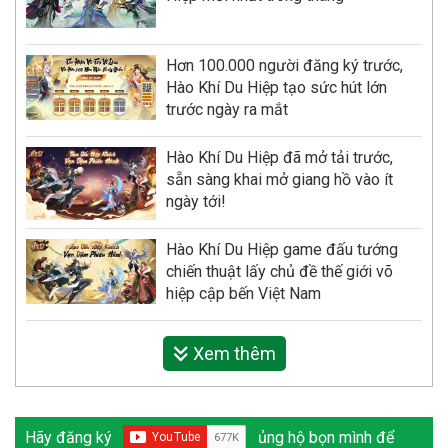
Hơn 100.000 người đăng ký trước,
Hào Khí Du Hiệp tạo sức hút lớn
trước ngày ra mắt
Hào Khí Du Hiệp đã mở tải trước,
sẵn sàng khai mở giang hồ vào ít
ngày tới!
Hào Khí Du Hiệp game đấu tướng
chiến thuật lấy chủ đề thế giới võ
hiệp cập bến Việt Nam
Xem thêm
Hãy đăng ký
ủng hộ bọn mình để