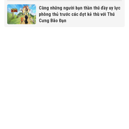
Cùng những người bạn thần thú đầy uy lực
phòng thủ trước các đợt kẻ thù với Thú
Cưng Bão Đạn