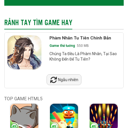
RẢNH TAY TÌM GAME HAY
Phàm Nhân Tu Tiên Chính Bản
Game thẻ tướng
550 MB
Chúng Ta Đều Là Phàm Nhân, Tại Sao
Không Đến Để Tu Tiên?
Ngẫu nhiên
TOP GAME HTML5