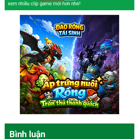
xem nhiều clip game mới hơn nhé!
Bình luận