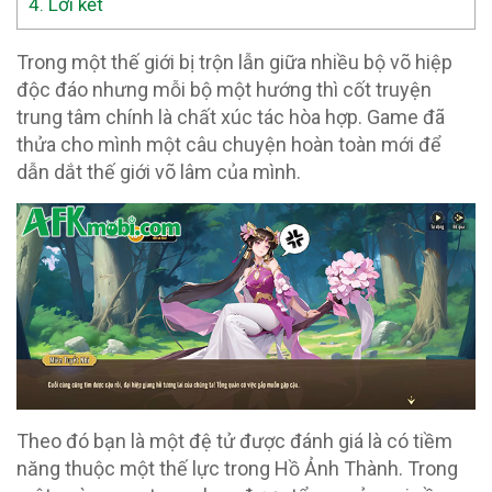
4.
Lời kết
Trong một thế giới bị trộn lẫn giữa nhiều bộ võ hiệp
độc đáo nhưng mỗi bộ một hướng thì cốt truyện
trung tâm chính là chất xúc tác hòa hợp. Game đã
thửa cho mình một câu chuyện hoàn toàn mới để
dẫn dắt thế giới võ lâm của mình.
Theo đó bạn là một đệ tử được đánh giá là có tiềm
năng thuộc một thế lực trong Hồ Ảnh Thành. Trong