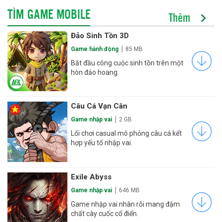
TÌM GAME MOBILE
Thêm
Đảo Sinh Tồn 3D
Game hành động
85 MB
Bắt đầu công cuộc sinh tồn trên một
hòn đảo hoang.
Câu Cá Vạn Cân
Game nhập vai
2 GB
Lối chơi casual mô phỏng câu cá kết
hợp yếu tố nhập vai.
Exile Abyss
Game nhập vai
646 MB
Game nhập vai nhàn rỗi mang đậm
chất cày cuốc cổ điển.