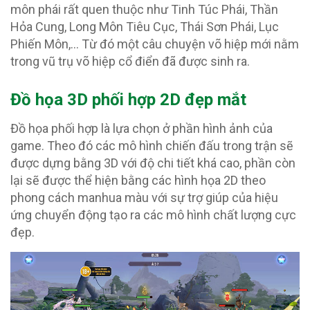
môn phái rất quen thuộc như Tinh Túc Phái, Thần
Hỏa Cung, Long Môn Tiêu Cục, Thái Sơn Phái, Lục
Phiến Môn,… Từ đó một câu chuyện võ hiệp mới nằm
trong vũ trụ võ hiệp cổ điển đã được sinh ra.
Đồ họa 3D phối hợp 2D đẹp mắt
Đồ họa phối hợp là lựa chọn ở phần hình ảnh của
game. Theo đó các mô hình chiến đấu trong trận sẽ
được dựng bằng 3D với độ chi tiết khá cao, phần còn
lại sẽ được thể hiện bằng các hình họa 2D theo
phong cách manhua màu với sự trợ giúp của hiệu
ứng chuyển động tạo ra các mô hình chất lượng cực
đẹp.