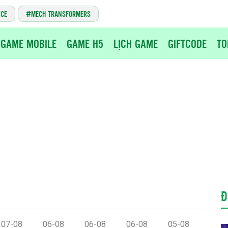
NCE
MECH TRANSFORMERS
GAME MOBILE
GAME H5
LỊCH GAME
GIFTCODE
TO
Đ
07-08
06-08
06-08
06-08
05-08