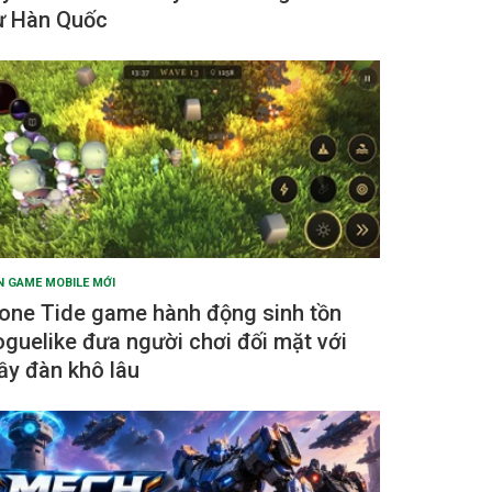
ừ Hàn Quốc
N GAME MOBILE MỚI
one Tide game hành động sinh tồn
oguelike đưa người chơi đối mặt với
ầy đàn khô lâu