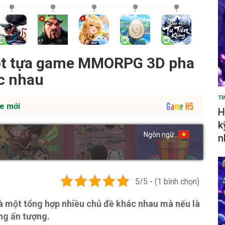
ột tựa game MMORPG 3D pha
ác nhau
TI
e mới
H
k
Ngôn ngữ:
n
5/5 - (1 bình chọn)
à một tổng hợp nhiều chủ đề khác nhau mà nếu là
ng ấn tượng.