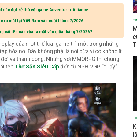
t các đợt kẻ thù với game Adventurer Alliance
c ra mắt tại Việt Nam vào cuối tháng 7/2026
TI
M
ng cái tên nào vừa ra mắt vào giữa tháng 7/2026?
c
meplay của một thể loại game thì một trong những
T
ạp hóa nó. Đây không phải là nói bừa vì có không ít
a đời và thành công. Nhưng với MMORPG thì chúng
ái tên
Thợ Săn Siêu Cấp
đến từ NPH VGP “quẩy”
TI
K
l