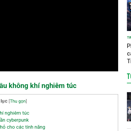
TI
P
c
T
T
bầu không khí nghiêm túc
 lục
[
Thu gọn
]
hí nghiêm túc
gần cyberpunk
ỏ cho các tính năng