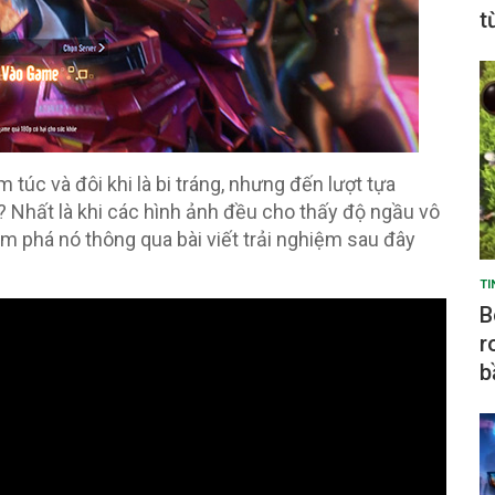
t
c và đôi khi là bi tráng, nhưng đến lượt tựa
? Nhất là khi các hình ảnh đều cho thấy độ ngầu vô
phá nó thông qua bài viết trải nghiệm sau đây
TI
B
r
b