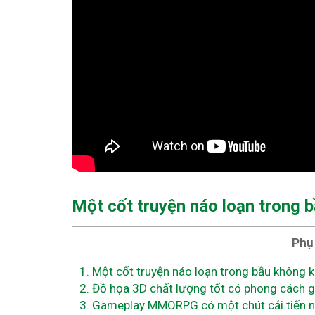
Một cốt truyện náo loạn trong 
Phụ
1.
Một cốt truyện náo loạn trong bầu không k
2.
Đồ họa 3D chất lượng tốt có phong cách 
3.
Gameplay MMORPG có một chút cải tiến nh