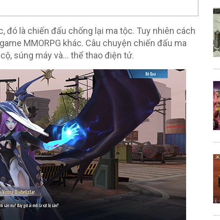
 đó là chiến đấu chống lại ma tộc. Tuy nhiên cách
ựa game MMORPG khác. Câu chuyện chiến đấu ma
e cộ, súng máy và… thể thao điện tử.