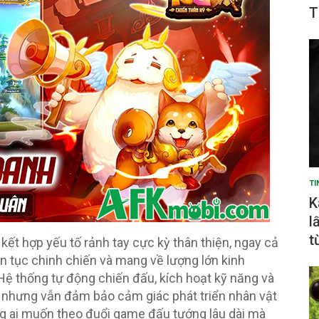
T
TI
K
l
t
 kết hợp yếu tố rảnh tay cực kỳ thân thiện, ngay cả
ên tục chinh chiến và mang về lượng lớn kinh
Hệ thống tự động chiến đấu, kích hoạt kỹ năng và
ian nhưng vẫn đảm bảo cảm giác phát triển nhân vật
ng ai muốn theo đuổi game đấu tướng lâu dài mà