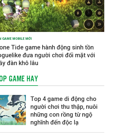
N GAME MOBILE MỚI
one Tide game hành động sinh tồn
oguelike đưa người chơi đối mặt với
ầy đàn khô lâu
OP GAME HAY
Top 4 game di động cho
người chơi thu thập, nuôi
những con rồng từ ngộ
nghĩnh đến độc lạ