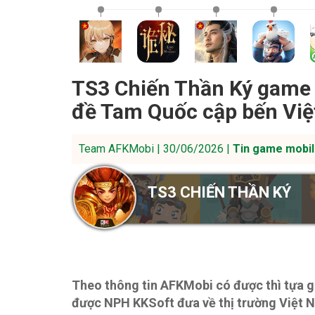
TS3 Chiến Thần Ký game 
đề Tam Quốc cập bến Vi
Team AFKMobi | 30/06/2026 |
Tin game mobil
TS3 CHIẾN THẦN KÝ
Theo thông tin AFKMobi có được thì tựa 
được NPH KKSoft đưa về thị trường Việt N