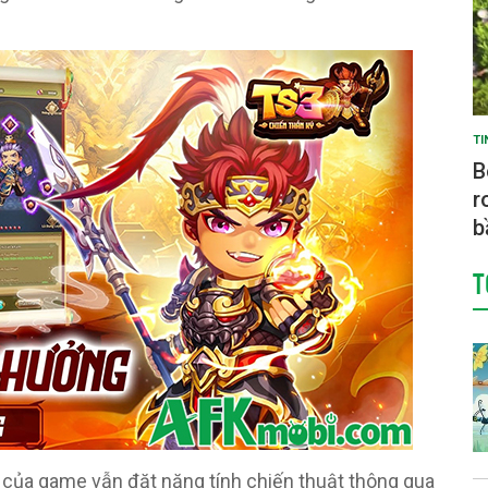
TI
B
r
b
T
 của game vẫn đặt nặng tính chiến thuật thông qua