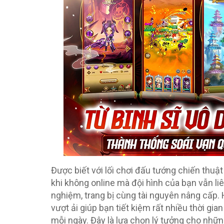
Được biết với lối chơi đấu tướng chiến thuật
khi không online mà đội hình của bạn vẫn li
nghiệm, trang bị cùng tài nguyên nâng cấp. 
vượt ải giúp bạn tiết kiệm rất nhiều thời g
mỗi ngày. Đây là lựa chọn lý tưởng cho nhữ