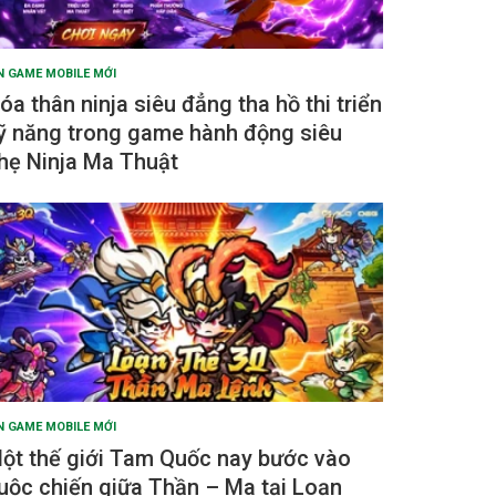
N GAME MOBILE MỚI
óa thân ninja siêu đẳng tha hồ thi triển
ỹ năng trong game hành động siêu
hẹ Ninja Ma Thuật
N GAME MOBILE MỚI
ột thế giới Tam Quốc nay bước vào
uộc chiến giữa Thần – Ma tại Loạn