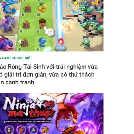
N GAME MOBILE MỚI
ảo Rồng Tái Sinh với trải nghiệm vừa
ó giải trí đơn giản, vừa có thử thách
ẫn cạnh tranh