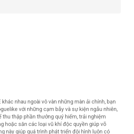
E khác nhau ngoài vô vàn những màn ải chính, bạn
guelike với những cạm bẫy và sự kiện ngẫu nhiên,
ể thu thập phần thưởng quý hiếm, trải nghiệm
g hoặc săn các loại vũ khí độc quyền giúp võ
này giúp quá trình phát triển đội hình luôn có