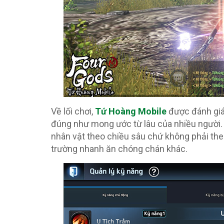
Về lối chơi,
Tứ Hoàng Mobile
được đánh giá 
đúng như mong ước từ lâu của nhiều người. 
nhân vật theo chiều sâu chứ không phải t
trường nhanh ăn chóng chán khác.