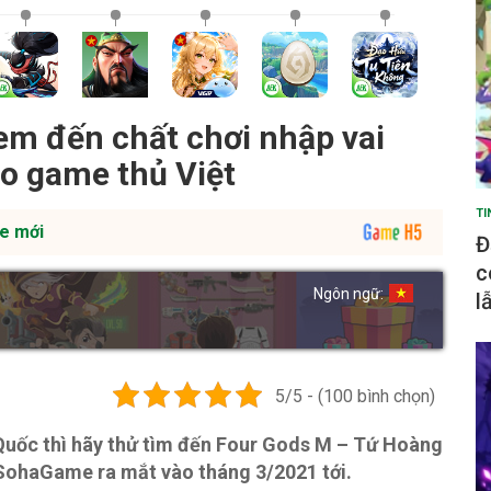
em đến chất chơi nhập vai
o game thủ Việt
TI
e mới
Đ
c
Ngôn ngữ:
l
5/5 - (100 bình chọn)
uốc thì hãy thử tìm đến Four Gods M – Tứ Hoàng
ohaGame ra mắt vào tháng 3/2021 tới.