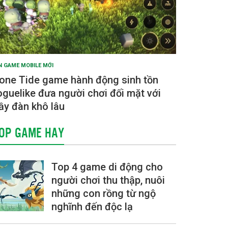
N GAME MOBILE MỚI
one Tide game hành động sinh tồn
oguelike đưa người chơi đối mặt với
ầy đàn khô lâu
OP GAME HAY
Top 4 game di động cho
người chơi thu thập, nuôi
những con rồng từ ngộ
nghĩnh đến độc lạ