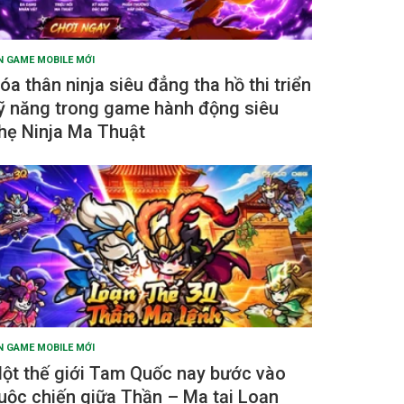
N GAME MOBILE MỚI
óa thân ninja siêu đẳng tha hồ thi triển
ỹ năng trong game hành động siêu
hẹ Ninja Ma Thuật
N GAME MOBILE MỚI
ột thế giới Tam Quốc nay bước vào
uộc chiến giữa Thần – Ma tại Loạn