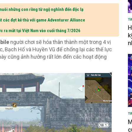
 nuôi những con rồng từ ngộ nghĩnh đến độc lạ
t các đợt kẻ thù với game Adventurer Alliance
TI
H
c ra mắt tại Việt Nam vào cuối tháng 7/2026
k
bile
người chơi sẽ hóa thân thành một trong 4 vị
n
ớc, Bạch Hổ và Huyền Vũ để chống lại các thế lực
này cũng ảnh hưởng rất lớn đến các hoạt động
TI
M
c