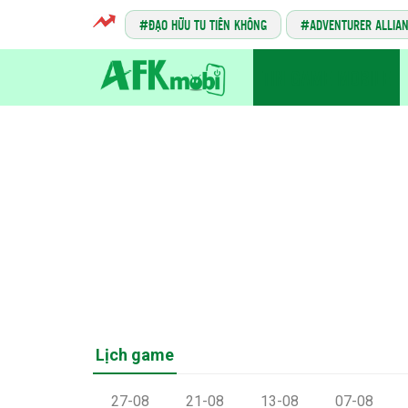
ĐẠO HỮU TU TIÊN KHÔNG
ADVENTURER ALLIA
TIN GAME MOBILE
Lịch game
27-08
21-08
13-08
07-08