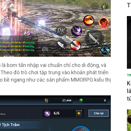
T
là bom tấn nhập vai chuẩn chỉ cho di động, và
Theo đó trò chơi tập trung vào khoản phát triển
TI
heo bề ngang như các sản phẩm MMORPG kiểu thị
K
l
t