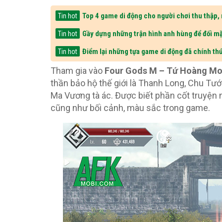
Top 4 game di động cho người chơi thu thập,
Tin hot
Gầy dựng những trận hình anh hùng để đối mặ
Tin hot
Điểm lại những tựa game di động đã chính thứ
Tin hot
Tham gia vào
Four Gods M – Tứ Hoàng Mo
thần bảo hộ thế giới là Thanh Long, Chu Tư
Ma Vương tà ác. Được biết phần cốt truyện 
cũng như bối cảnh, màu sắc trong game.