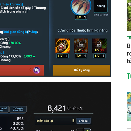
TI
B
r
b
T