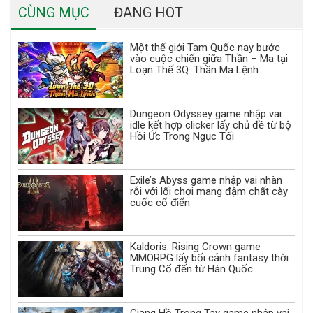
CÙNG MỤC
ĐANG HOT
Một thế giới Tam Quốc nay bước
vào cuộc chiến giữa Thần – Ma tại
Loạn Thế 3Q: Thần Ma Lệnh
Dungeon Odyssey game nhập vai
idle kết hợp clicker lấy chủ đề từ bộ
Hồi Ức Trong Ngục Tối
Exile’s Abyss game nhập vai nhàn
rỗi với lối chơi mang đậm chất cày
cuốc cổ điển
Kaldoris: Rising Crown game
MMORPG lấy bối cảnh fantasy thời
Trung Cổ đến từ Hàn Quốc
Giang Hồ Trong Tay game nhập vai