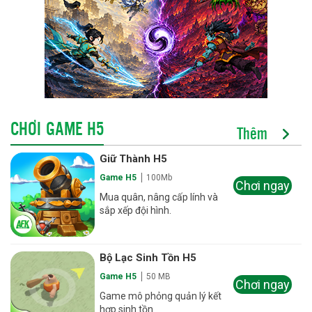
CHƠI GAME H5
Thêm
Giữ Thành H5
Game H5
100Mb
Chơi ngay
Mua quân, nâng cấp lính và
sắp xếp đội hình.
Bộ Lạc Sinh Tồn H5
Game H5
50 MB
Chơi ngay
Game mô phỏng quản lý kết
hợp sinh tồn