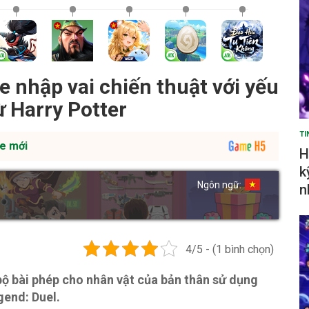
 nhập vai chiến thuật với yếu
ừ Harry Potter
TI
e mới
H
k
Ngôn ngữ:
n
4/5 - (1 bình chọn)
bộ bài phép cho nhân vật của bản thân sử dụng
gend: Duel.