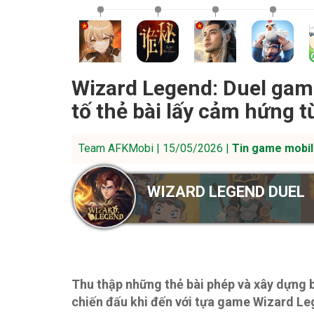
Wizard Legend: Duel game
tố thẻ bài lấy cảm hứng t
Team AFKMobi | 15/05/2026 |
Tin game mobil
WIZARD LEGEND DUEL
Thu thập những thẻ bài phép và xây dựng 
chiến đấu khi đến với tựa game Wizard Le