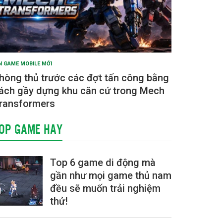
N GAME MOBILE MỚI
hòng thủ trước các đợt tấn công bằng
ách gầy dựng khu căn cứ trong Mech
ransformers
OP GAME HAY
Top 6 game di động mà
gần như mọi game thủ nam
đều sẽ muốn trải nghiệm
thử!