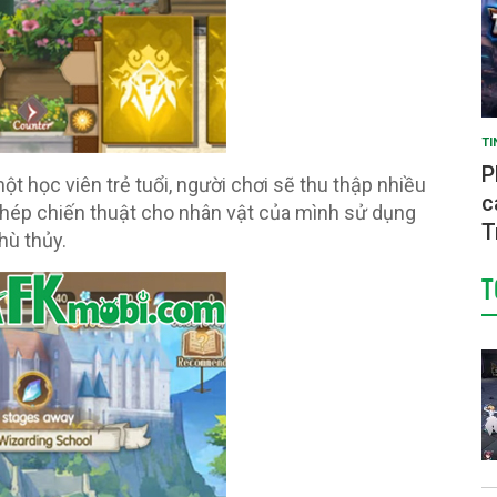
TI
P
ột học viên trẻ tuổi, người chơi sẽ thu thập nhiều
c
phép chiến thuật cho nhân vật của mình sử dụng
T
hù thủy.
T