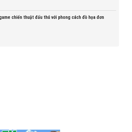
me chiến thuật đấu thú với phong cách đồ họa đơn