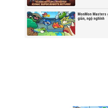
MonMon Masters ga
giản, ngộ nghĩnh