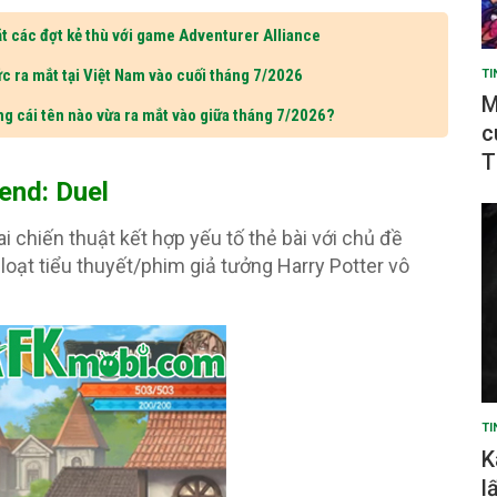
t các đợt kẻ thù với game Adventurer Alliance
c ra mắt tại Việt Nam vào cuối tháng 7/2026
TI
M
ng cái tên nào vừa ra mắt vào giữa tháng 7/2026?
c
T
end: Duel
ai chiến thuật kết hợp yếu tố thẻ bài với chủ đề
loạt tiểu thuyết/phim giả tưởng Harry Potter vô
TI
K
l