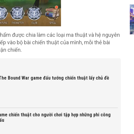
phẩm được chia làm các loại ma thuật và hệ nguyên
ếp vào bộ bài chiến thuật của mình, mỗi thẻ bài
rận chiến.
The Bound War game đấu tướng chiến thuật lấy chủ đề
ame chiến thuật cho người chơi tập hợp những phi công
ấu