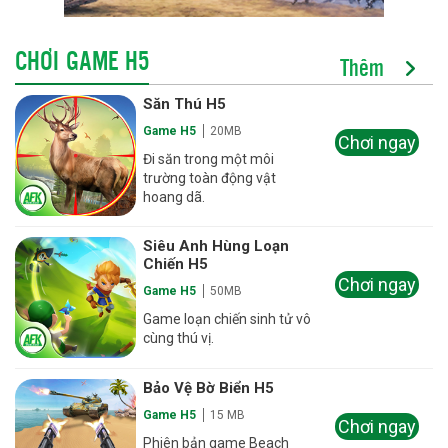
CHƠI GAME H5
Thêm
Săn Thú H5
Game H5
20MB
Chơi ngay
Đi săn trong một môi
trường toàn động vật
hoang dã.
Siêu Anh Hùng Loạn
Chiến H5
Chơi ngay
Game H5
50MB
Game loạn chiến sinh tử vô
cùng thú vị.
Bảo Vệ Bờ Biển H5
Game H5
15 MB
Chơi ngay
Phiên bản game Beach