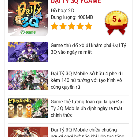
ĐẠI TỶ 3Q YGAME
Đồ hoạ: 2D
Dung lượng: 400MB
5
Game thủ đổ xô đi khám phá Đại Tỷ
3Q vào ngày ra mắt
Đại Tỷ 3Q Mobile sở hữu 4 phe đi
kèm 140 nữ tướng với tạo hình vô
cùng quyến rũ
Game thẻ tướng toàn gái là gái Đại
Tỷ 3Q Mobile ấn định ngày ra mắt
chính thức
Đại Tỷ 3Q Mobile chiều chuộng
người chơi hết nấc khi liên tục tặng