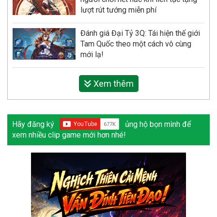
lượt rút tướng miễn phí
Đánh giá Đại Tỷ 3Q: Tái hiện thế giới
Tam Quốc theo một cách vô cùng
mới lạ!
Xem thêm
Hãy đăng ký
ủng hộ bọn mình để
xem nhiều clip game mới hơn nhé!