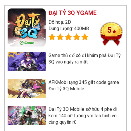
ĐẠI TỶ 3Q YGAME
Đồ hoạ: 2D
Dung lượng: 400MB
5
Game thủ đổ xô đi khám phá Đại Tỷ
3Q vào ngày ra mắt
AFKMobi tặng 345 gift code game
Đại Tỷ 3Q Mobile
Đại Tỷ 3Q Mobile sở hữu 4 phe đi
kèm 140 nữ tướng với tạo hình vô
cùng quyến rũ