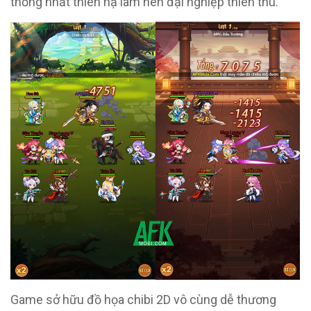
thống nhất thiên hạ làm nên đại nghiệp thiên thu.
Game sở hữu đồ họa chibi 2D vô cùng dễ thương