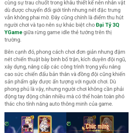
cùng sự trau chuốt trong khâu thiết kế nên nhân vật
dù được chuyển đổi giới tính nhưng nét đặc trưng
vẫn không phai mờ. Đây cũng chính là điểm thu hút
người chơi và tạo nên sự khác biệt cho
Đại Tỷ 3Q
YGame
giữa rừng game idle thẻ tướng trên thị
trường.
Bên cạnh đó, phong cách chơi đơn giản nhưng đậm
nét chiến thuật bày binh bố trận, kích duyên đội ngũ,
xây dựng, nâng cấp các công trình trọng yếu nâng
cao sức chiến đấu bản thân và đồng đội cũng khiến
sản phẩm gây được ấn tượng với người chơi. Dù
phong phú là vậy, nhưng người chơi không cần phải
động tay động chân nhiều mà có thể hoàn toàn phó
thác cho tính năng auto thông minh của game.