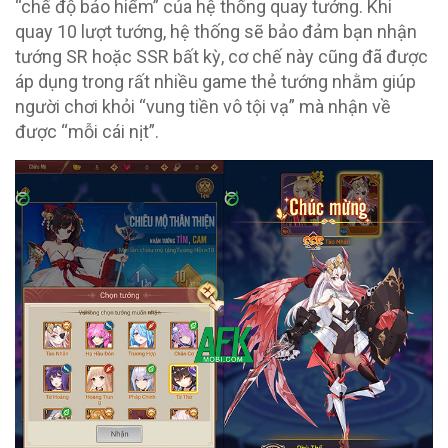
“chế độ bảo hiểm” của hệ thống quay tướng. Khi
quay 10 lượt tướng, hệ thống sẽ bảo đảm bạn nhận
tướng SR hoặc SSR bất kỳ, cơ chế này cũng đã được
áp dụng trong rất nhiều game thẻ tướng nhằm giúp
người chơi khỏi “vung tiền vô tội vạ” mà nhận về
được “mỗi cái nịt”.