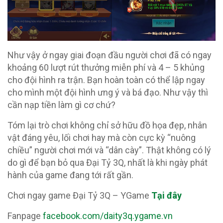
Như vậy ở ngay giai đoạn đầu người chơi đã có ngay
khoảng 60 lượt rút thưởng miễn phí và 4 – 5 khủng
cho đội hình ra trận. Bạn hoàn toàn có thể lập ngay
cho mình một đội hình ưng ý và bá đạo. Như vậy thì
cần nạp tiền làm gì cơ chứ?
Tóm lại trò chơi không chỉ sở hữu đồ họa đẹp, nhân
vật đáng yêu, lối chơi hay mà còn cực kỳ “nuông
chiều” người chơi mới và “dân cày”. Thật không có lý
do gì để bạn bỏ qua Đại Tỷ 3Q, nhất là khi ngày phát
hành của game đang tới rất gần.
Chơi ngay game Đại Tỷ 3Q – YGame
Tại đây
Fanpage
facebook.com/daity3q.ygame.vn