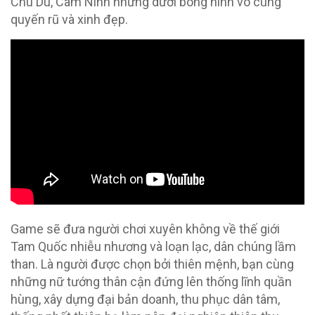
Chu Du, Cam Ninh nhưng dưới bóng hình vô cùng
quyến rũ và xinh đẹp.
Game sẽ đưa người chơi xuyên không về thế giới
Tam Quốc nhiễu nhương và loạn lạc, dân chúng lầm
than. Là người được chọn bởi thiên mệnh, bạn cùng
những nữ tướng thân cận đứng lên thống lĩnh quần
hùng, xây dựng đại bản doanh, thu phục dân tâm,