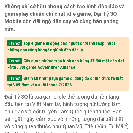
Không chỉ sở hữu phong cách tạo hình độc đáo và
gameplay chuẩn chỉ chất idle game, Đại Tỷ 3Q
Mobile còn đãi ngộ dân cày vô cùng hào phóng
nữa.
Top 4 game di động cho người chơi thu thập, nuôi
Tin hot
những con rồng từ ngộ nghĩnh đến độc lạ
Gầy dựng những trận hình anh hùng để đối mặt các đợt
Tin hot
kẻ thù với game Adventurer Alliance
Điểm lại những tựa game di động đã chính thức ra mắt
Tin hot
tại Việt Nam vào cuối tháng 7/2026
Đại Tỷ 3Q
là tựa game idle thẻ tướng đa nền tảng
đầu tiên tại Việt Nam lấy hình tượng nữ tướng làm
chủ đạo với cốt truyện Tam Quốc quen thuộc. Bạn
sẽ ngất ngây cảm xúc với những tượng đài bất diệt
vô cùng quen thuộc như Quan Vũ, Triệu Vân, Tư Mã Ý,