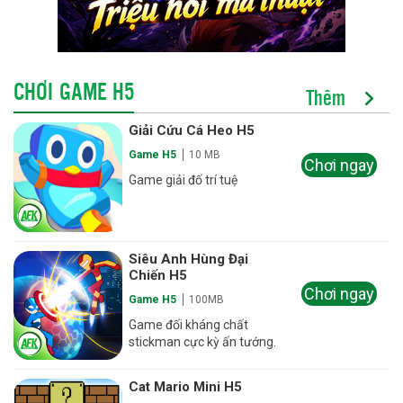
CHƠI GAME H5
Thêm
Giải Cứu Cá Heo H5
Game H5
10 MB
Chơi ngay
Game giải đố trí tuệ
Siêu Anh Hùng Đại
Chiến H5
Chơi ngay
Game H5
100MB
Game đối kháng chất
stickman cực kỳ ấn tướng.
Cat Mario Mini H5