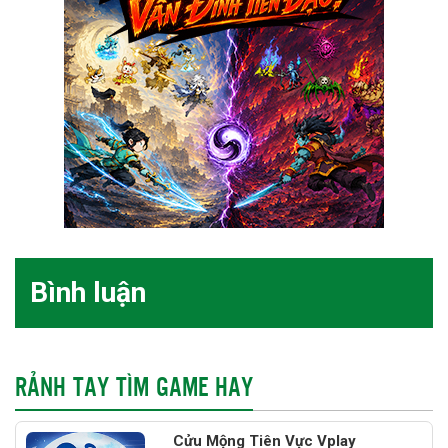
Bình luận
RẢNH TAY TÌM GAME HAY
Cửu Mộng Tiên Vực Vplay