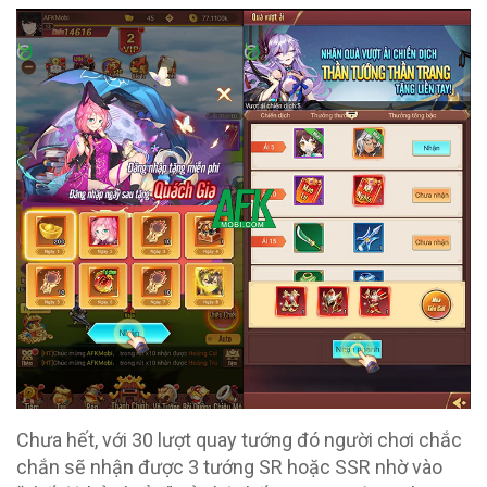
Chưa hết, với 30 lượt quay tướng đó người chơi chắc
chắn sẽ nhận được 3 tướng SR hoặc SSR nhờ vào