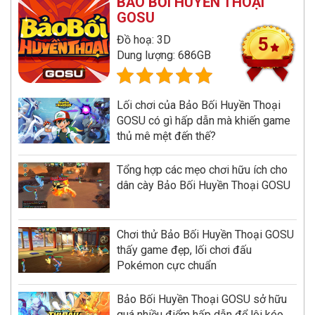
BẢO BỐI HUYỀN THOẠI
GOSU
Đồ hoạ: 3D
5
Dung lượng: 686GB
Lối chơi của Bảo Bối Huyền Thoại
GOSU có gì hấp dẫn mà khiến game
thủ mê mệt đến thế?
Tổng hợp các mẹo chơi hữu ích cho
dân cày Bảo Bối Huyền Thoại GOSU
Chơi thử Bảo Bối Huyền Thoại GOSU
thấy game đẹp, lối chơi đấu
Pokémon cực chuẩn
Bảo Bối Huyền Thoại GOSU sở hữu
quá nhiều điểm hấp dẫn để lôi kéo