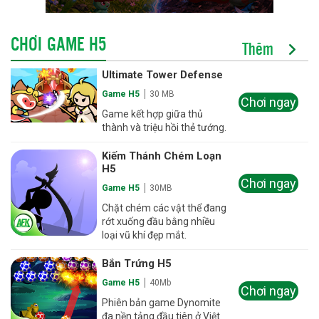
CHƠI GAME H5
Thêm
Ultimate Tower Defense
Game H5
30 MB
Chơi ngay
Game kết hợp giữa thủ
thành và triệu hồi thẻ tướng.
Kiếm Thánh Chém Loạn
H5
Chơi ngay
Game H5
30MB
Chặt chém các vật thể đang
rớt xuống đầu bằng nhiều
loại vũ khí đẹp mắt.
Bắn Trứng H5
Game H5
40Mb
Chơi ngay
Phiên bản game Dynomite
đa nền tảng đầu tiên ở Việt