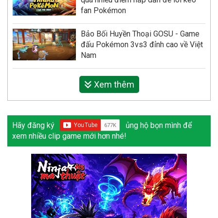
fan Pokémon
Bảo Bối Huyền Thoại GOSU - Game
đấu Pokémon 3vs3 đỉnh cao về Việt
Nam
Xem thêm
Hãy đăng ký
ủng hộ bọn mình để
xem nhiều clip game mới hơn nhé!