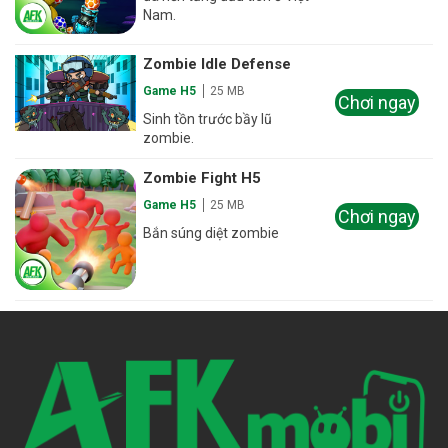
Nam.
Zombie Idle Defense
Game H5
25 MB
Chơi ngay
Sinh tồn trước bầy lũ
zombie.
Zombie Fight H5
Game H5
25 MB
Chơi ngay
Bắn súng diệt zombie