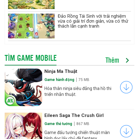
Đảo Rồng Tái Sinh với trải nghiệm
vừa có giải trí đơn giản, vừa có thử
thách lẫn cạnh tranh
TÌM GAME MOBILE
Thêm
Ninja Ma Thuật
Game hành động
75 MB
Hóa thân ninja siêu đẳng tha hồ thi
triển nhẫn thuật.
Eileen Saga The Crush Girl
Game thẻ tướng
867 MB
Game đấu tướng chiến thuật màn
hình dọc lấy chủ đề fantasy.