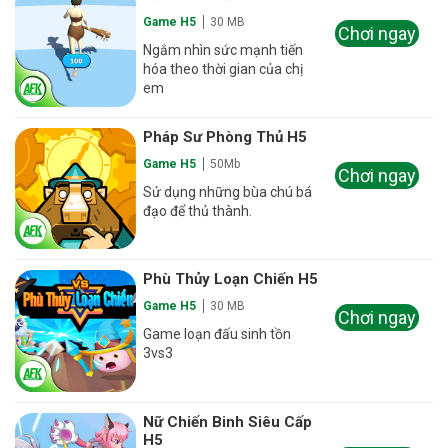
Game H5
30 MB
Chơi ngay
Ngắm nhìn sức mạnh tiến
hóa theo thời gian của chị
em
Pháp Sư Phòng Thủ H5
Game H5
50Mb
Chơi ngay
Sử dụng những bùa chú bá
đạo để thủ thành.
Phù Thủy Loạn Chiến H5
Game H5
30 MB
Chơi ngay
Game loạn đấu sinh tồn
3vs3
Nữ Chiến Binh Siêu Cấp
H5