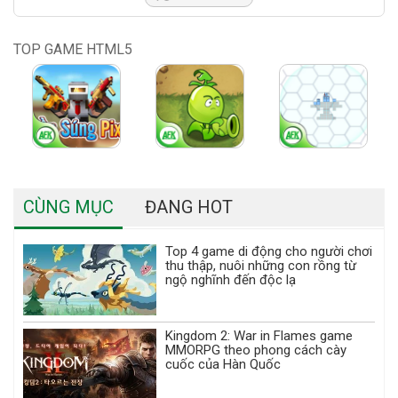
TOP GAME HTML5
CÙNG MỤC
ĐANG HOT
Top 4 game di động cho người chơi
thu thập, nuôi những con rồng từ
ngộ nghĩnh đến độc lạ
Kingdom 2: War in Flames game
MMORPG theo phong cách cày
cuốc của Hàn Quốc