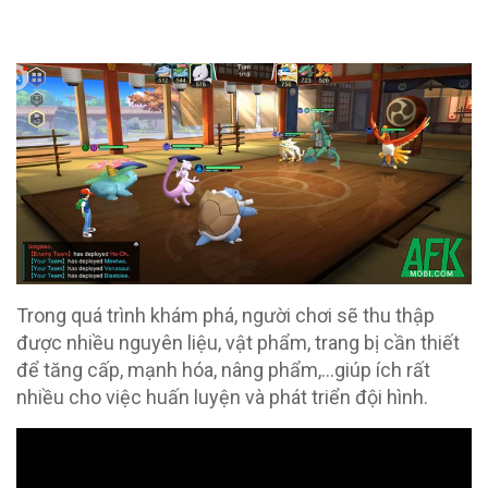
Trong quá trình khám phá, người chơi sẽ thu thập
được nhiều nguyên liệu, vật phẩm, trang bị cần thiết
để tăng cấp, mạnh hóa, nâng phẩm,…giúp ích rất
nhiều cho việc huấn luyện và phát triển đội hình.