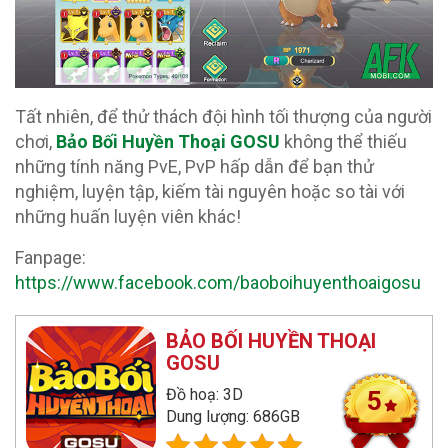
Tất nhiên, để thử thách đội hình tối thượng của người
chơi,
Bảo Bối Huyền Thoại GOSU
không thể thiếu
những tính năng PvE, PvP hấp dẫn để bạn thử
nghiệm, luyện tập, kiếm tài nguyên hoặc so tài với
những huấn luyện viên khác!
Fanpage:
https://www.facebook.com/baoboihuyenthoaigosu
BẢO BỐI HUYỀN THOẠI
GOSU
Đồ hoạ: 3D
5
Dung lượng: 686GB