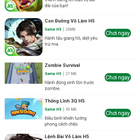
đài của bạn!
Con Đường Võ Lâm H5
Game H5
20MB
Chơi ngay
Hành tẩu giang hồ, diệt yêu
trừ ma.
Zombie Survival
Game H5
27 MB
Chơi ngay
Hành động sinh tồn trước
zombie.
Thống Lĩnh 3Q H5
Game H5
35 MB
Chơi ngay
Điều binh khiển tướng
phong cách chibi.
Lệnh Bài Võ Lâm H5