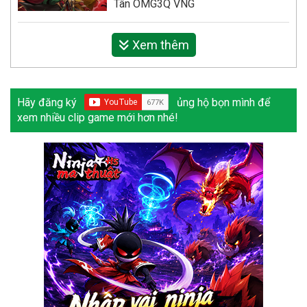
Tân OMG3Q VNG
Xem thêm
Hãy đăng ký
ủng hộ bọn mình để
xem nhiều clip game mới hơn nhé!