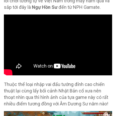
lối chơi tương tự về Việt Nam trong mấy năm qua và
sắp tới đây là
Ngự Hồn Sư
đến từ NPH Gamate.
Thuộc thể loại nhập vai đấu tướng đỉnh cao chiến
thuật lại cùng lấy bối cảnh Nhật Bản cổ xưa nên
thoạt nhìn qua thì hình ảnh của tựa game này có rất
nhiều điểm tương đồng với Âm Dương Sư năm nào!