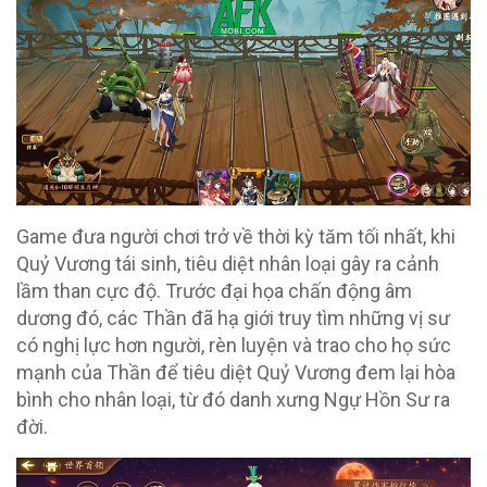
Game đưa người chơi trở về thời kỳ tăm tối nhất, khi
Quỷ Vương tái sinh, tiêu diệt nhân loại gây ra cảnh
lầm than cực độ. Trước đại họa chấn động âm
dương đó, các Thần đã hạ giới truy tìm những vị sư
có nghị lực hơn người, rèn luyện và trao cho họ sức
mạnh của Thần để tiêu diệt Quỷ Vương đem lại hòa
bình cho nhân loại, từ đó danh xưng Ngự Hồn Sư ra
đời.