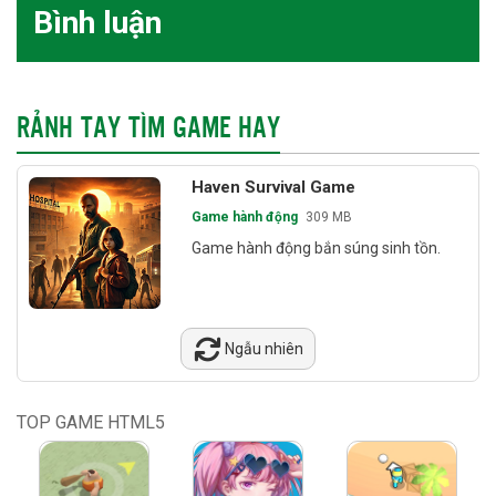
Bình luận
RẢNH TAY TÌM GAME HAY
Haven Survival Game
Game hành động
309 MB
Game hành động bắn súng sinh tồn.
Ngẫu nhiên
TOP GAME HTML5