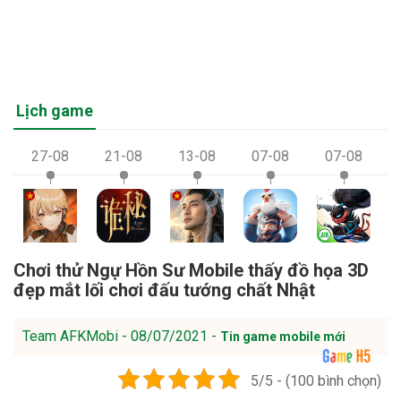
Lịch game
27-08
21-08
13-08
07-08
07-08
Chơi thử Ngự Hồn Sư Mobile thấy đồ họa 3D
đẹp mắt lối chơi đấu tướng chất Nhật
Team AFKMobi - 08/07/2021 -
Tin game mobile mới
5/5 - (100 bình chọn)