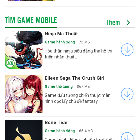
TÌM GAME MOBILE
Thêm
Ninja Ma Thuật
Game hành động
75 MB
Hóa thân ninja siêu đẳng tha hồ thi
triển nhẫn thuật.
Eileen Saga The Crush Girl
Game thẻ tướng
867 MB
Game đấu tướng chiến thuật màn
hình dọc lấy chủ đề fantasy.
Bone Tide
Game hành động
66.4 MB
Game hành động sinh tồn trước bầy