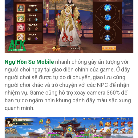
Ngự Hồn Sư Mobile
nhanh chóng gây ấn tượng với
người chơi ngay tại giao diện chính của game. Ở đây
người chơi sẽ được tự do di chuyển, giao lưu cùng
người chơi khác và trò chuyện với các NPC để nhận
nhiệm vụ. Game cũng hỗ trợ xoay camera 360% để
bạn tự do ngắm nhìn khung cảnh đầy màu sắc xung
quanh mình.