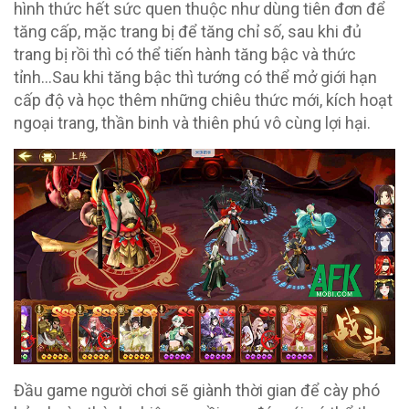
hình thức hết sức quen thuộc như dùng tiên đơn để
tăng cấp, mặc trang bị để tăng chỉ số, sau khi đủ
trang bị rồi thì có thể tiến hành tăng bậc và thức
tỉnh…Sau khi tăng bậc thì tướng có thể mở giới hạn
cấp độ và học thêm những chiêu thức mới, kích hoạt
ngoại trang, thần binh và thiên phú vô cùng lợi hại.
Đầu game người chơi sẽ giành thời gian để cày phó