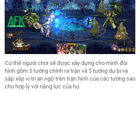
Cứ thế người chơi sẽ được xây dựng cho mình đội
hình gồm 5 tướng chính ra trận và 5 tướng dự bị và
sắp xếp vị trí án ngữ trên trận hình của các tướng sao
cho hợp lý với năng lực của họ.