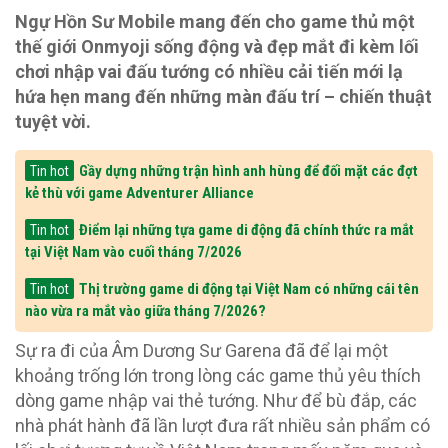
Ngự Hồn Sư Mobile mang đến cho game thủ một
thế giới Onmyoji sống động và đẹp mắt đi kèm lối
chơi nhập vai đấu tướng có nhiều cải tiến mới lạ
hứa hẹn mang đến những màn đấu trí – chiến thuật
tuyệt vời.
Gầy dựng những trận hình anh hùng để đối mặt các đợt
Tin hot
kẻ thù với game Adventurer Alliance
Điểm lại những tựa game di động đã chính thức ra mắt
Tin hot
tại Việt Nam vào cuối tháng 7/2026
Thị trường game di động tại Việt Nam có những cái tên
Tin hot
nào vừa ra mắt vào giữa tháng 7/2026?
Sự ra đi của Âm Dương Sư Garena đã để lại một
khoảng trống lớn trong lòng các game thủ yêu thích
dòng game nhập vai thẻ tướng. Như để bù đắp, các
nhà phát hành đã lần lượt đưa rất nhiều sản phẩm có