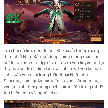
Trò chơi sở hữu nền đồ họa 3D khá ấn tượng mang
đậm chất Nhật Bản, sử dụng nhiều mảng màu sắc
sỡ để tạo nên một dị giới vừa rực rỡ vừa huyền bí. Tại
đây bạn sẽ được diện kiến các nhân vật vốn là thần
linh hoặc yêu quái trong thần thoại Nhật như
Susanoo, Izanagi, Izanami, Tsukuyomi, Amaterasu,…
với tạo hình theo phong cách anime đặc trưng rất dễ
tạo thiện cảm với người chơi.