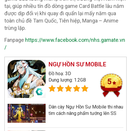
tại, giúp nhiều tín đồ dòng game Card Battle lâu năm
được dịp đổi vị khi quay đi quẩn lại mấy năm qua
toàn chủ đề Tam Quốc, Tiên hiệp, Manga – Anime
trùng lặp.
Fanpage
https://www.facebook.com/nhs.gamate.vn
/
NGỰ HỒN SƯ MOBILE
Đồ hoạ: 3D
Dung lượng: 1.2GB
5
Dân cày Ngự Hồn Sư Mobile thi nhau
tìm cách nâng phẩm tướng lên SS