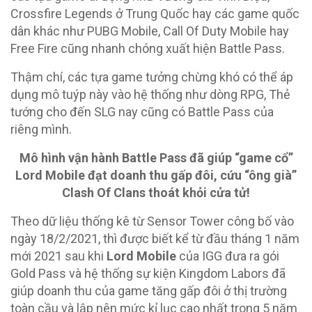
Crossfire Legends ở Trung Quốc hay các game quốc
dân khác như PUBG Mobile, Call Of Duty Mobile hay
Free Fire cũng nhanh chóng xuất hiện Battle Pass.
Thậm chí, các tựa game tưởng chừng khó có thể áp
dụng mô tuýp này vào hệ thống như dòng RPG, Thẻ
tướng cho đến SLG nay cũng có Battle Pass của
riêng mình.
Mô hình vận hành Battle Pass đã giúp “game cổ”
Lord Mobile đạt doanh thu gấp đôi, cứu “ông già”
Clash Of Clans thoát khỏi cửa tử!
Theo dữ liệu thống kê từ Sensor Tower công bố vào
ngày 18/2/2021, thì được biết kể từ đầu tháng 1 năm
mới 2021 sau khi
Lord Mobile
của IGG đưa ra gói
Gold Pass và hệ thống sự kiện Kingdom Labors đã
giúp doanh thu của game tăng gấp đôi ở thị trường
toàn cầu và lập nên mức kỉ lục cao nhất trong 5 năm