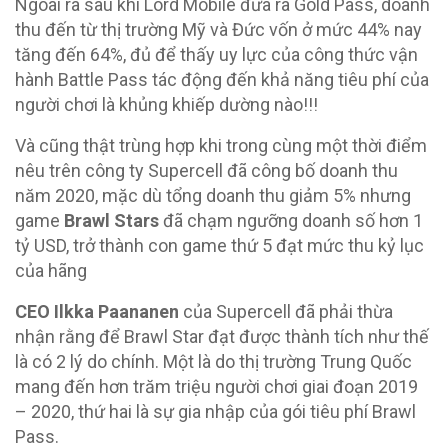
Ngoài ra sau khi Lord Mobile đưa ra Gold Pass, doanh
thu đến từ thị trường Mỹ và Đức vốn ở mức 44% nay
tăng đến 64%, đủ để thấy uy lực của công thức vận
hành Battle Pass tác động đến khả năng tiêu phí của
người chơi là khủng khiếp dường nào!!!
Và cũng thật trùng hợp khi trong cùng một thời điểm
nêu trên công ty Supercell đã công bố doanh thu
năm 2020, mặc dù tổng doanh thu giảm 5% nhưng
game
Brawl Stars
đã chạm ngưỡng doanh số hơn 1
tỷ USD, trở thành con game thứ 5 đạt mức thu kỷ lục
của hãng
CEO Ilkka Paananen
của Supercell đã phải thừa
nhận rằng để Brawl Star đạt được thành tích như thế
là có 2 lý do chính. Một là do thị trường Trung Quốc
mang đến hơn trăm triệu người chơi giai đoạn 2019
– 2020, thứ hai là sự gia nhập của gói tiêu phí Brawl
Pass.