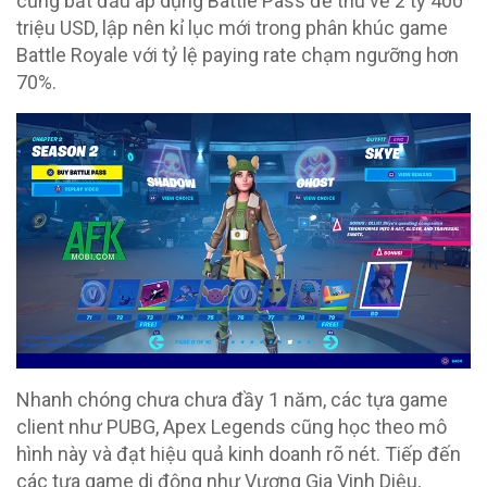
cũng bắt đầu áp dụng Battle Pass để thu về 2 tỷ 400
triệu USD, lập nên kỉ lục mới trong phân khúc game
Battle Royale với tỷ lệ paying rate chạm ngưỡng hơn
70%.
Nhanh chóng chưa chưa đầy 1 năm, các tựa game
client như PUBG, Apex Legends cũng học theo mô
hình này và đạt hiệu quả kinh doanh rõ nét. Tiếp đến
các tựa game di động như Vương Gia Vinh Diệu,