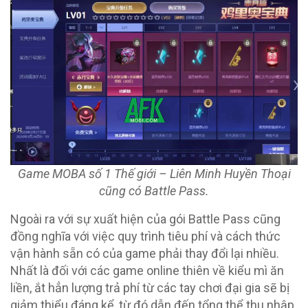
Game MOBA số 1 Thế giới – Liên Minh Huyền Thoại
cũng có Battle Pass.
Ngoài ra với sự xuất hiện của gói Battle Pass cũng
đồng nghĩa với việc quy trình tiêu phí và cách thức
vận hành sẵn có của game phải thay đổi lại nhiều.
Nhất là đối với các game online thiên về kiểu mì ăn
liền, ắt hẳn lượng trả phí từ các tay chơi đại gia sẽ bị
giảm thiểu đáng kể, từ đó dẫn đến tổng thể thu nhập