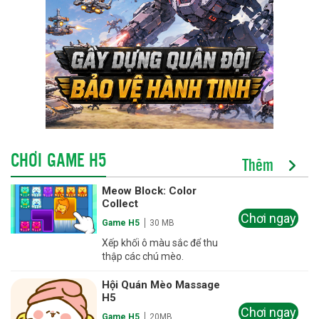
CHƠI GAME H5
Thêm
Meow Block: Color
Collect
Chơi ngay
Game H5
30 MB
Xếp khối ô màu sắc để thu
thập các chú mèo.
Hội Quán Mèo Massage
H5
Chơi ngay
Game H5
20MB