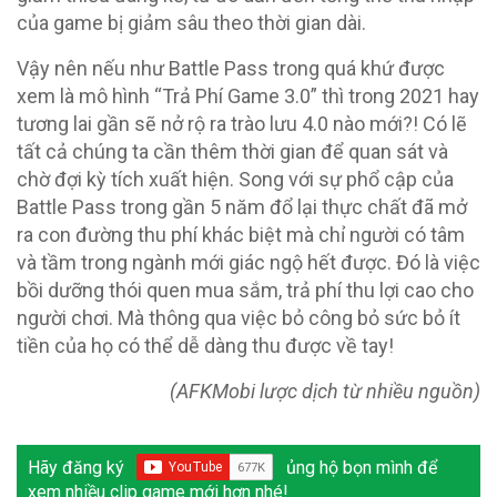
của game bị giảm sâu theo thời gian dài.
Vậy nên nếu như Battle Pass trong quá khứ được
xem là mô hình “Trả Phí Game 3.0” thì trong 2021 hay
tương lai gần sẽ nở rộ ra trào lưu 4.0 nào mới?! Có lẽ
tất cả chúng ta cần thêm thời gian để quan sát và
chờ đợi kỳ tích xuất hiện. Song với sự phổ cập của
Battle Pass trong gần 5 năm đổ lại thực chất đã mở
ra con đường thu phí khác biệt mà chỉ người có tâm
và tầm trong ngành mới giác ngộ hết được. Đó là việc
bồi dưỡng thói quen mua sắm, trả phí thu lợi cao cho
người chơi. Mà thông qua việc bỏ công bỏ sức bỏ ít
tiền của họ có thể dễ dàng thu được về tay!
(AFKMobi lược dịch từ nhiều nguồn)
Hãy đăng ký
ủng hộ bọn mình để
xem nhiều clip game mới hơn nhé!