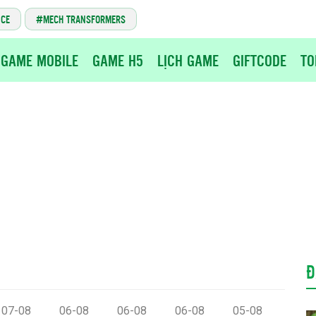
NCE
MECH TRANSFORMERS
GAME MOBILE
GAME H5
LỊCH GAME
GIFTCODE
TO
Đ
07-08
06-08
06-08
06-08
05-08