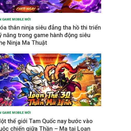
N GAME MOBILE MỚI
óa thân ninja siêu đẳng tha hồ thi triển
ỹ năng trong game hành động siêu
hẹ Ninja Ma Thuật
N GAME MOBILE MỚI
ột thế giới Tam Quốc nay bước vào
uộc chiến giữa Thần – Ma tại Loạn