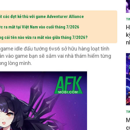
t các đợt kẻ thù với game Adventurer Alliance
TI
H
c ra mắt tại Việt Nam vào cuối tháng 7/2026
k
ng cái tên nào vừa ra mắt vào giữa tháng 7/2026?
n
 game idle đấu tướng 6vs6 sở hữu hàng loạt tính
hân vào game bạn sẽ sắm vai nhà thám hiểm từng
ong lòng mình.
TI
M
c