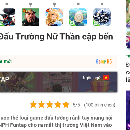
Đấu Trường Nữ Thần cập bến
TI
e mới
Đ
c
Ngôn ngữ:
TAP
l
5/5 - (100 bình chọn)
uộc thể loại game đấu tướng rảnh tay mang nội
NPH Funtap cho ra mắt thị trường Việt Nam vào