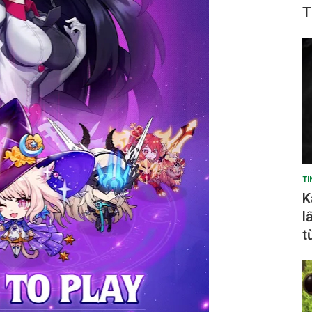
T
TI
K
l
t