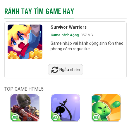
RẢNH TAY TÌM GAME HAY
Survivor Warriors
Game hành động
357 MB
Game nhập vai hành động sinh tồn theo
phong cách roguelike.
Ngẫu nhiên
TOP GAME HTML5