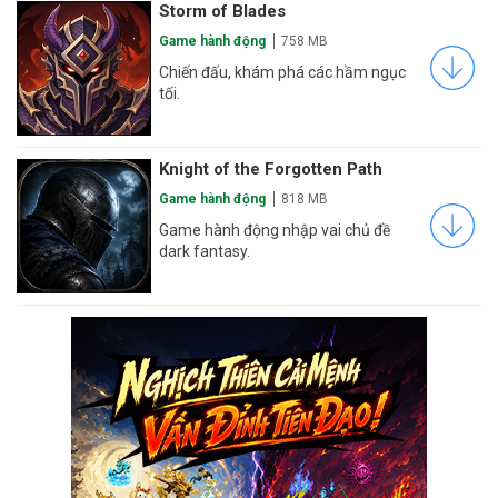
Storm of Blades
Game hành động
758 MB
Chiến đấu, khám phá các hầm ngục
tối.
Knight of the Forgotten Path
Game hành động
818 MB
Game hành động nhập vai chủ đề
dark fantasy.