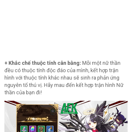
+ Khắc chế thuộc tính cân bằng:
Mỗi một nữ thần
đều có thuộc tính độc đáo của mình, kết hợp trận
hình với thuộc tính khác nhau sẽ sinh ra phản ứng
nguyên tố thú vị. Hãy mau đến kết hợp trận hình Nữ
thần của bạn đi!