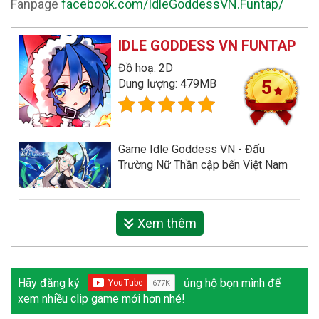
Fanpage
facebook.com/IdleGoddessVN.Funtap/
IDLE GODDESS VN FUNTAP
Đồ hoạ: 2D
Dung lượng: 479MB
5
Game Idle Goddess VN - Đấu
Trường Nữ Thần cập bến Việt Nam
Xem thêm
Hãy đăng ký
ủng hộ bọn mình để
xem nhiều clip game mới hơn nhé!