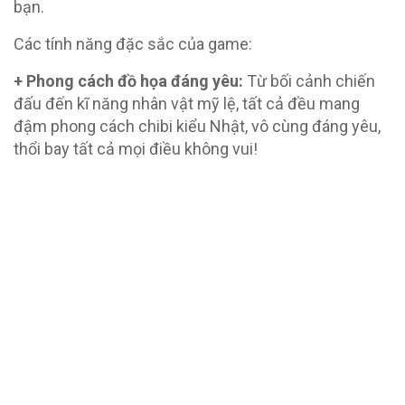
bạn.
Các tính năng đặc sắc của game:
+ Phong cách đồ họa đáng yêu:
Từ bối cảnh chiến
đấu đến kĩ năng nhân vật mỹ lệ, tất cả đều mang
đậm phong cách chibi kiểu Nhật, vô cùng đáng yêu,
thổi bay tất cả mọi điều không vui!