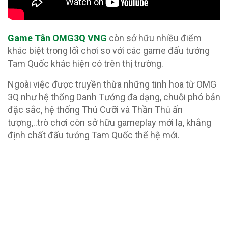
Game Tân OMG3Q VNG
còn sở hữu nhiều điểm
khác biệt trong lối chơi so với các game đấu tướng
Tam Quốc khác hiện có trên thị trường.
Ngoài việc được truyền thừa những tinh hoa từ OMG
3Q như hệ thống Danh Tướng đa dạng, chuỗi phó bản
đặc sắc, hệ thống Thú Cưỡi và Thần Thú ấn
tượng,..trò chơi còn sở hữu gameplay mới lạ, khẳng
định chất đấu tướng Tam Quốc thế hệ mới.