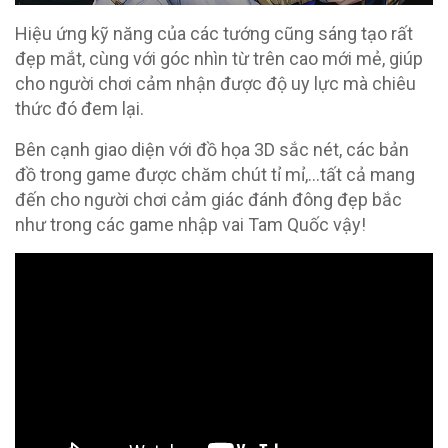
Hiệu ứng kỹ năng của các tướng cũng sáng tạo rất
đẹp mắt, cùng với góc nhìn từ trên cao mới mẻ, giúp
cho người chơi cảm nhận được độ uy lực mà chiêu
thức đó đem lại.
Bên cạnh giao diện với đồ họa 3D sắc nét, các bản
đồ trong game được chăm chút tỉ mỉ,…tất cả mang
đến cho người chơi cảm giác đánh đông đẹp bắc
như trong các game nhập vai Tam Quốc vậy!