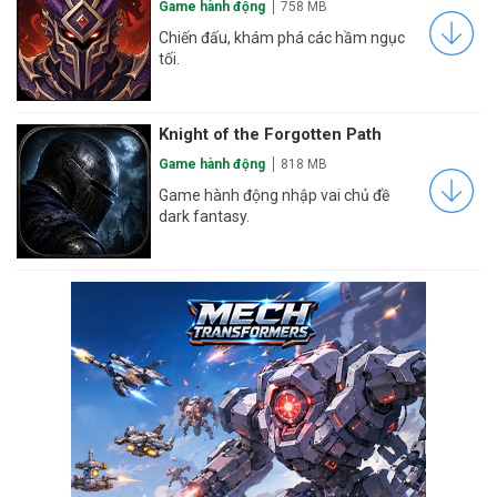
Game hành động
758 MB
Chiến đấu, khám phá các hầm ngục
tối.
Knight of the Forgotten Path
Game hành động
818 MB
Game hành động nhập vai chủ đề
dark fantasy.