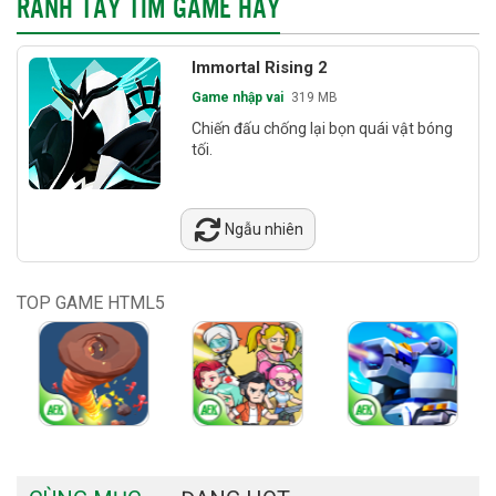
RẢNH TAY TÌM GAME HAY
Immortal Rising 2
Game nhập vai
319 MB
Chiến đấu chống lại bọn quái vật bóng
tối.
Ngẫu nhiên
TOP GAME HTML5